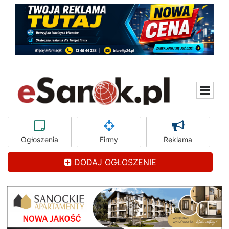
Ogłoszenia
Firmy
Reklama
DODAJ OGŁOSZENIE