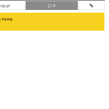
op.pl
0
ą kawę.