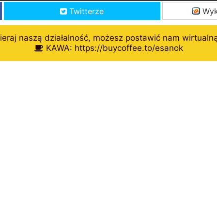
Twitterze
Wyk
eraj naszą działalność, możesz postawić nam wirtualn
KAWA: https://buycoffee.to/esanok