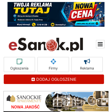
Ogłoszenia
Firmy
Reklama
DODAJ OGŁOSZENIE