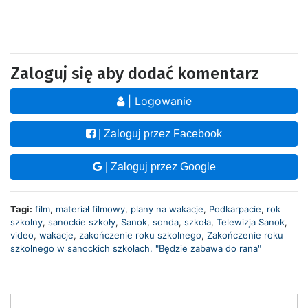
Zaloguj się aby dodać komentarz
| Logowanie
| Zaloguj przez Facebook
| Zaloguj przez Google
Tagi:
film
,
materiał filmowy
,
plany na wakacje
,
Podkarpacie
,
rok
szkolny
,
sanockie szkoły
,
Sanok
,
sonda
,
szkoła
,
Telewizja Sanok
,
video
,
wakacje
,
zakończenie roku szkolnego
,
Zakończenie roku
szkolnego w sanockich szkołach. "Będzie zabawa do rana"