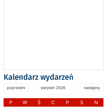
Kalendarz wydarzeń
poprzedni
sierpień 2026
następny
P
W
Ś
C
P
S
N