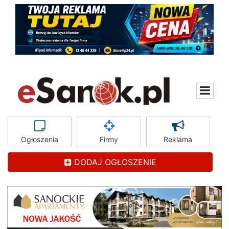
Ogłoszenia
Firmy
Reklama
DODAJ OGŁOSZENIE