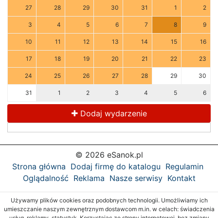
27
28
29
30
31
1
2
3
4
5
6
7
8
9
10
11
12
13
14
15
16
17
18
19
20
21
22
23
24
25
26
27
28
29
30
31
1
2
3
4
5
6
Dodaj wydarzenie
© 2026 eSanok.pl
Strona główna
Dodaj firmę do katalogu
Regulamin
Oglądalność
Reklama
Nasze serwisy
Kontakt
Używamy plików cookies oraz podobnych technologii. Umożliwiamy ich
umieszczanie naszym zewnętrznym dostawcom m.in. w celach: świadczenia
usług, reklamy, statystyk. Korzystając ze strony internetowej, bez zmiany