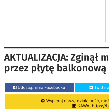
AKTUALIZACJA: Zginął 
przez płytę balkonową 
Udostępnij na Facebooku
Twitter
Wspieraj naszą działalność, mo
KAWA: https://b