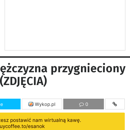
mężczyzna przygnieciony
(ZDJĘCIA)
ze
Wykop.pl
0
żesz postawić nam wirtualną kawę.
uycoffee.to/esanok