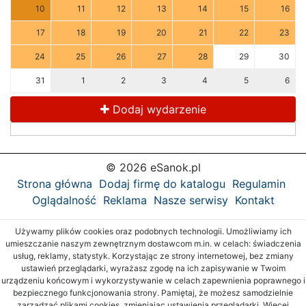
10
11
12
13
14
15
16
17
18
19
20
21
22
23
24
25
26
27
28
29
30
31
1
2
3
4
5
6
Dodaj wydarzenie
© 2026 eSanok.pl
Strona główna
Dodaj firmę do katalogu
Regulamin
Oglądalność
Reklama
Nasze serwisy
Kontakt
Używamy plików cookies oraz podobnych technologii. Umożliwiamy ich
umieszczanie naszym zewnętrznym dostawcom m.in. w celach: świadczenia
usług, reklamy, statystyk. Korzystając ze strony internetowej, bez zmiany
ustawień przeglądarki, wyrażasz zgodę na ich zapisywanie w Twoim
urządzeniu końcowym i wykorzystywanie w celach zapewnienia poprawnego i
bezpiecznego funkcjonowania strony. Pamiętaj, że możesz samodzielnie
zarządzać plikami cookies, zmieniając ustawienia przeglądarki. Więcej