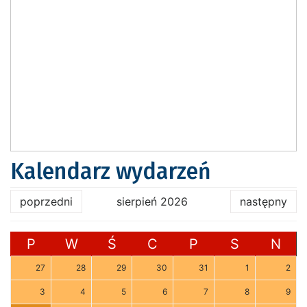
Kalendarz wydarzeń
poprzedni
sierpień 2026
następny
P
W
Ś
C
P
S
N
27
28
29
30
31
1
2
3
4
5
6
7
8
9