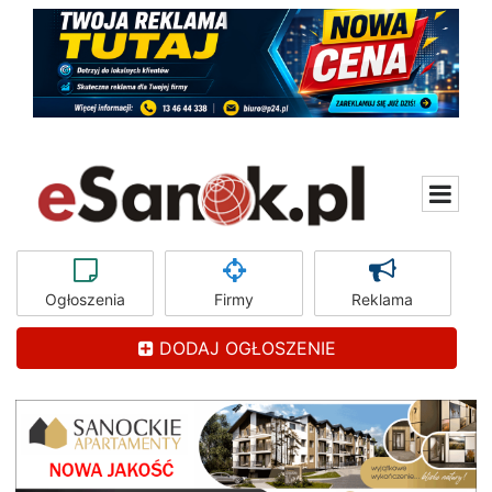
Ogłoszenia
Firmy
Reklama
DODAJ OGŁOSZENIE