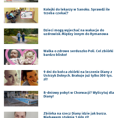
Kolejki do lekarzy w Sanoku. Sprawdź ile
trzeba czekać?
Dzieci mogą wyjechać na wakacje do
uzdrowisk. Między innym do Rymanowa
Walka o zdrowe serduszko Poli. Cel zbiórki
bardzo blisko!
9 dni do końca zbiórki na leczenie Diany z
Ustrzyk Dolnych. Brakuje już tylko 300 tys.
zł!
8-dniowy pobyt w Chorwacji? Wylicytuj dla
Diany!
Zbiórka na rzecz Diany idzie jak burza.
Niebawem stuknie 1 mln zł!