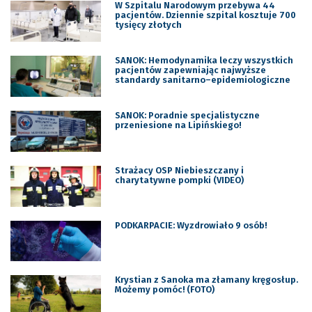
W Szpitalu Narodowym przebywa 44
pacjentów. Dziennie szpital kosztuje 700
tysięcy złotych
SANOK: Hemodynamika leczy wszystkich
pacjentów zapewniając najwyższe
standardy sanitarno–epidemiologiczne
SANOK: Poradnie specjalistyczne
przeniesione na Lipińskiego!
Strażacy OSP Niebieszczany i
charytatywne pompki (VIDEO)
PODKARPACIE: Wyzdrowiało 9 osób!
Krystian z Sanoka ma złamany kręgosłup.
Możemy pomóc! (FOTO)