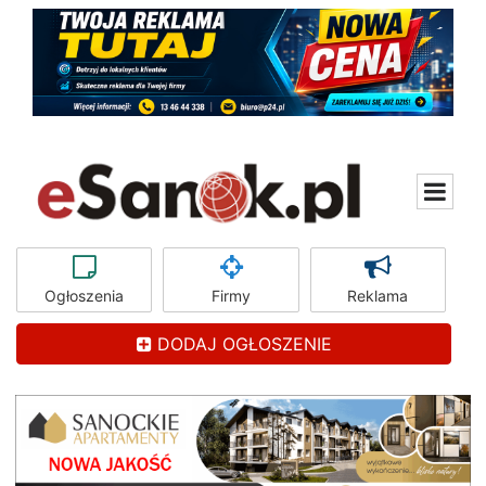
Ogłoszenia
Firmy
Reklama
DODAJ OGŁOSZENIE