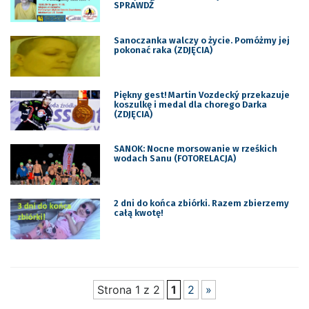
SPRAWDŹ
Sanoczanka walczy o życie. Pomóżmy jej
pokonać raka (ZDJĘCIA)
Piękny gest! Martin Vozdecký przekazuje
koszulkę i medal dla chorego Darka
(ZDJĘCIA)
SANOK: Nocne morsowanie w rześkich
wodach Sanu (FOTORELACJA)
2 dni do końca zbiórki. Razem zbierzemy
całą kwotę!
Strona 1 z 2
1
2
»