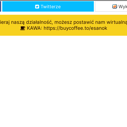
Twitterze
Wyk
eraj naszą działalność, możesz postawić nam wirtualn
KAWA: https://buycoffee.to/esanok