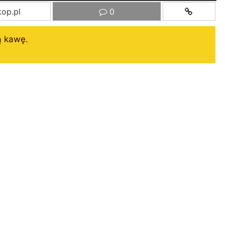
op.pl
0
ą kawę.