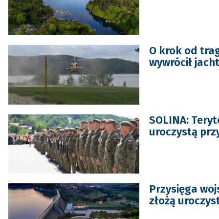
O krok od trag
wywrócił jach
SOLINA: Teryto
uroczystą prz
Przysięga wojs
złożą uroczys