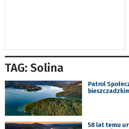
TAG: Solina
Patrol Społec
bieszczadzkim
58 lat temu u