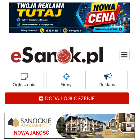
Ogłoszenia
Firmy
Reklama
DODAJ OGŁOSZENIE