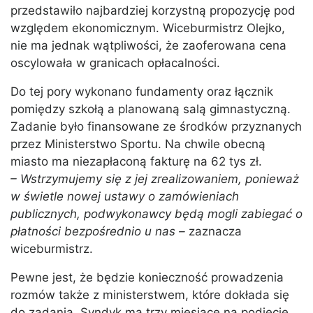
przedstawiło najbardziej korzystną propozycję pod
względem ekonomicznym. Wiceburmistrz Olejko,
nie ma jednak wątpliwości, że zaoferowana cena
oscylowała w granicach opłacalności.
Do tej pory wykonano fundamenty oraz łącznik
pomiędzy szkołą a planowaną salą gimnastyczną.
Zadanie było finansowane ze środków przyznanych
przez Ministerstwo Sportu. Na chwile obecną
miasto ma niezapłaconą fakturę na 62 tys zł.
– Wstrzymujemy się z jej zrealizowaniem, ponieważ
w świetle nowej ustawy o zamówieniach
publicznych, podwykonawcy będą mogli zabiegać o
płatności bezpośrednio u nas –
zaznacza
wiceburmistrz.
Pewne jest, że będzie konieczność prowadzenia
rozmów także z ministerstwem, które dokłada się
do zadania. Syndyk ma trzy miesiące na podjęcie