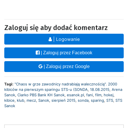
Zaloguj się aby dodać komentarz
| Logowanie
| Zaloguj przez Facebook
| Zaloguj przez Google
Tagi:
"Chaos w grze zawodnicy nadrabiają walecznością". 2000
kibiców na pierwszym sparingu STS-u (SONDA
,
18.08.2015
,
Arena
Sanok
,
Ciarko PBS Bank KH Sanok
,
esanok.pl
,
fani
,
film
,
hokej
,
kibice
,
klub
,
mecz
,
Sanok
,
sierpień 2015
,
sonda
,
sparing
,
STS
,
STS
Sanok