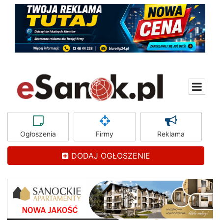
Ogłoszenia
Firmy
Reklama
DODAJ OGŁOSZENIE