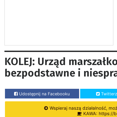
KOLEJ: Urząd marszałko
bezpodstawne i niespr
Udostępnij na Facebooku
Twitter
Wspieraj naszą działalność, mo
KAWA: https://b