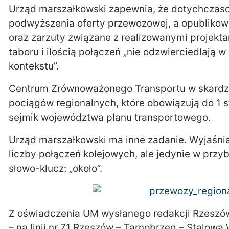
Urząd marszałkowski zapewnia, że dotychczas
podwyższenia oferty przewozowej, a opublikow
oraz zarzuty związane z realizowanymi projekta
taboru i ilością połączeń „nie odzwierciedlają w
kontekstu”.
Centrum Zrównoważonego Transportu w skardze 
pociągów regionalnych, które obowiązują do 1 s
sejmik województwa planu transportowego.
Urząd marszałkowski ma inne zadanie. Wyjaśnia
liczby połączeń kolejowych, ale jedynie w przy
słowo-klucz: „około”.
Z oświadczenia UM wysłanego redakcji Rzeszów
– na linii nr 71 Rzeszów – Tarnobrzeg – Stalowa