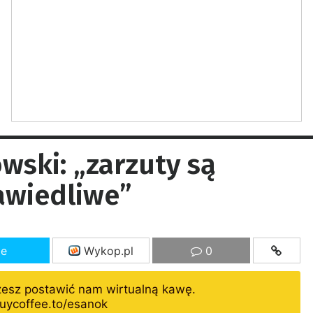
wski: „zarzuty są
awiedliwe”
ze
Wykop.pl
0
żesz postawić nam wirtualną kawę.
uycoffee.to/esanok