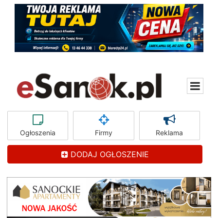
Ogłoszenia
Firmy
Reklama
DODAJ OGŁOSZENIE