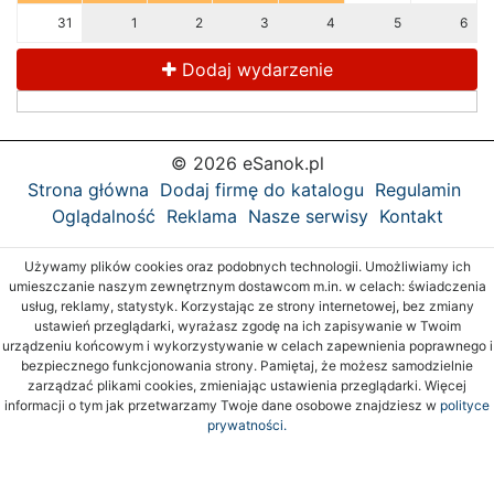
31
1
2
3
4
5
6
Dodaj wydarzenie
© 2026 eSanok.pl
Strona główna
Dodaj firmę do katalogu
Regulamin
Oglądalność
Reklama
Nasze serwisy
Kontakt
Używamy plików cookies oraz podobnych technologii. Umożliwiamy ich
umieszczanie naszym zewnętrznym dostawcom m.in. w celach: świadczenia
usług, reklamy, statystyk. Korzystając ze strony internetowej, bez zmiany
ustawień przeglądarki, wyrażasz zgodę na ich zapisywanie w Twoim
urządzeniu końcowym i wykorzystywanie w celach zapewnienia poprawnego i
bezpiecznego funkcjonowania strony. Pamiętaj, że możesz samodzielnie
zarządzać plikami cookies, zmieniając ustawienia przeglądarki. Więcej
informacji o tym jak przetwarzamy Twoje dane osobowe znajdziesz w
polityce
prywatności.