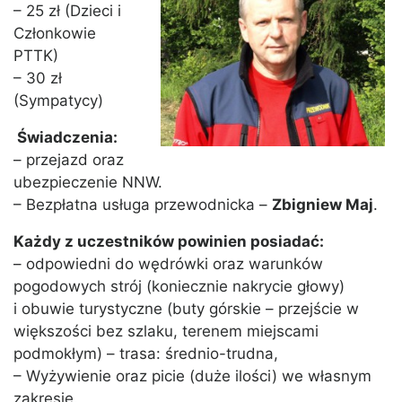
– 25 zł (Dzieci i
Członkowie
PTTK)
– 30 zł
(Sympatycy)
Świadczenia:
– przejazd oraz
ubezpieczenie NNW.
– Bezpłatna usługa przewodnicka –
Zbigniew Maj
.
Każdy z uczestników powinien posiadać:
– odpowiedni do wędrówki oraz warunków
pogodowych strój (koniecznie nakrycie głowy)
i obuwie turystyczne (buty górskie – przejście w
większości bez szlaku, terenem miejscami
podmokłym) – trasa: średnio-trudna,
– Wyżywienie oraz picie (duże ilości) we własnym
zakresie.