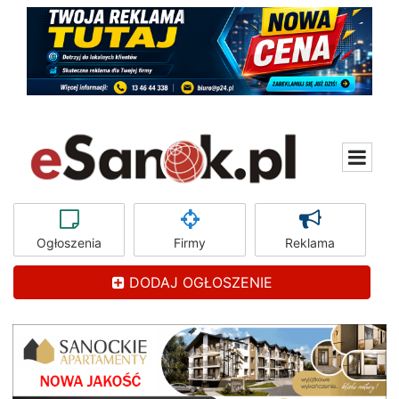
Ogłoszenia
Firmy
Reklama
DODAJ OGŁOSZENIE