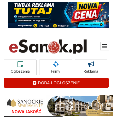
Ogłoszenia
Firmy
Reklama
DODAJ OGŁOSZENIE