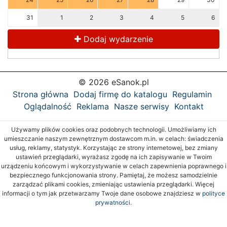
31
1
2
3
4
5
6
Dodaj wydarzenie
© 2026 eSanok.pl
Strona główna
Dodaj firmę do katalogu
Regulamin
Oglądalność
Reklama
Nasze serwisy
Kontakt
Używamy plików cookies oraz podobnych technologii. Umożliwiamy ich
umieszczanie naszym zewnętrznym dostawcom m.in. w celach: świadczenia
usług, reklamy, statystyk. Korzystając ze strony internetowej, bez zmiany
ustawień przeglądarki, wyrażasz zgodę na ich zapisywanie w Twoim
urządzeniu końcowym i wykorzystywanie w celach zapewnienia poprawnego i
bezpiecznego funkcjonowania strony. Pamiętaj, że możesz samodzielnie
zarządzać plikami cookies, zmieniając ustawienia przeglądarki. Więcej
informacji o tym jak przetwarzamy Twoje dane osobowe znajdziesz w
polityce
prywatności.