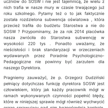
uczniów do SOSW i nie jest tajemnicą, że wielu z
nich trafia w nasze mury w czasie trwającego już
roku szkolnego. Pytamy też o to jak faktycznie
została rozdzielona subwencja oświatowa , która
przecież trafiła do budżetu Starostwa a nie do
SOSW ? Przypominamy, że za rok 2014 placówka
nasza zwróciła do Starostwa subwencję w
wysokości 220 tys . Ponadto uważamy, że
nieścisłości i brak standaryzacji w orzeczeniach
wydawanych przez Poradnie Psychologiczno-
Pedagogiczne nie powinny być zarzutem dla
naszego Dyrektora.
Pragniemy zauważyć, że p. Grzegorz Dudziński
pełniący dotychczas funkcję dyrektora SOSW jest
człowiekiem, który jak każdy pracownik mógł w
ramach wykonywanych czynności popełnić błędy,
które w niniejszej sprawie mógł również wychwycić
organ sprawujący nad nim bezpośrednią kontrolę.