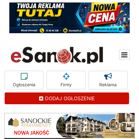
Ogłoszenia
Firmy
Reklama
DODAJ OGŁOSZENIE