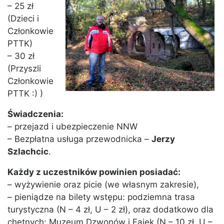
– 25 zł
(Dzieci i
Członkowie
PTTK)
– 30 zł
(Przyszli
Członkowie
PTTK :) )
Świadczenia:
– przejazd i ubezpieczenie NNW
– Bezpłatna usługa przewodnicka –
Jerzy
Szlachcic
.
Każdy z uczestników powinien posiadać:
– wyżywienie oraz picie (we własnym zakresie),
– pieniądze na bilety wstępu: podziemna trasa
turystyczna (N – 4 zł, U – 2 zł), oraz dodatkowo dla
chętnych: Muzeum Dzwonów i Fajek (N – 10 zł, U –