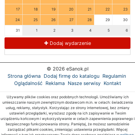
17
18
19
20
21
22
23
24
25
26
27
28
29
30
31
1
2
3
4
5
6
Dodaj wydarzenie
© 2026 eSanok.pl
Strona główna
Dodaj firmę do katalogu
Regulamin
Oglądalność
Reklama
Nasze serwisy
Kontakt
Używamy plików cookies oraz podobnych technologii. Umożliwiamy ich
umieszczanie naszym zewnętrznym dostawcom m.in. w celach: świadczenia
usług, reklamy, statystyk. Korzystając ze strony internetowej, bez zmiany
ustawień przeglądarki, wyrażasz zgodę na ich zapisywanie w Twoim
urządzeniu końcowym i wykorzystywanie w celach zapewnienia poprawnego i
bezpiecznego funkcjonowania strony. Pamiętaj, że możesz samodzielnie
zarządzać plikami cookies, zmieniając ustawienia przeglądarki. Więcej
informacji o tym jak przetwarzamy Twoje dane osobowe znajdziesz w
polityce