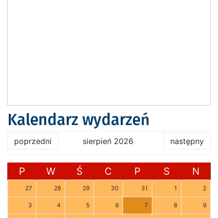
Kalendarz wydarzeń
poprzedni
sierpień 2026
następny
P
W
Ś
C
P
S
N
27
28
29
30
31
1
2
3
4
5
6
7
8
9