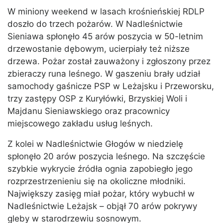
W miniony weekend w lasach krośnieńskiej RDLP
doszło do trzech pożarów. W Nadleśnictwie
Sieniawa spłonęło 45 arów poszycia w 50-letnim
drzewostanie dębowym, ucierpiały też niższe
drzewa. Pożar został zauważony i zgłoszony przez
zbieraczy runa leśnego. W gaszeniu brały udział
samochody gaśnicze PSP w Leżajsku i Przeworsku,
trzy zastępy OSP z Kuryłówki, Brzyskiej Woli i
Majdanu Sieniawskiego oraz pracownicy
miejscowego zakładu usług leśnych.
Z kolei w Nadleśnictwie Głogów w niedzielę
spłonęło 20 arów poszycia leśnego. Na szczęście
szybkie wykrycie źródła ognia zapobiegło jego
rozprzestrzenieniu się na okoliczne młodniki.
Największy zasięg miał pożar, który wybuchł w
Nadleśnictwie Leżajsk – objął 70 arów pokrywy
gleby w starodrzewiu sosnowym.