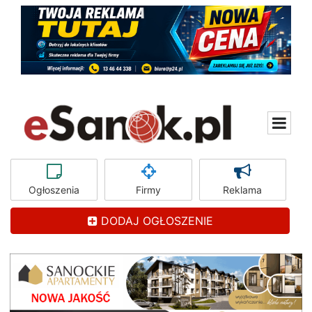
Ogłoszenia
Firmy
Reklama
DODAJ OGŁOSZENIE