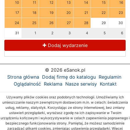
10
11
12
13
14
15
16
17
18
19
20
21
22
23
24
25
26
27
28
29
30
31
1
2
3
4
5
6
Dodaj wydarzenie
© 2026 eSanok.pl
Strona główna
Dodaj firmę do katalogu
Regulamin
Oglądalność
Reklama
Nasze serwisy
Kontakt
Używamy plików cookies oraz podobnych technologii. Umożliwiamy ich
umieszczanie naszym zewnętrznym dostawcom m.in. w celach: świadczenia
usług, reklamy, statystyk. Korzystając ze strony internetowej, bez zmiany
ustawień przeglądarki, wyrażasz zgodę na ich zapisywanie w Twoim
urządzeniu końcowym i wykorzystywanie w celach zapewnienia poprawnego i
bezpiecznego funkcjonowania strony. Pamiętaj, że możesz samodzielnie
zarządzać plikami cookies, zmieniając ustawienia przeglądarki. Więcej