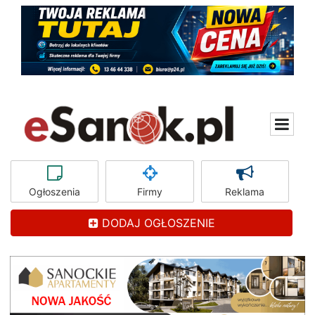
Ogłoszenia
Firmy
Reklama
DODAJ OGŁOSZENIE