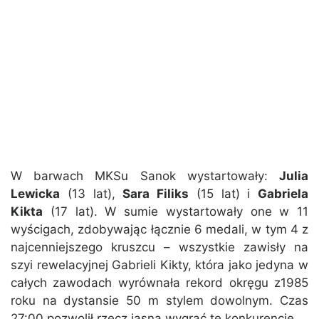
W barwach MKSu Sanok wystartowały:
Julia
Lewicka
(13 lat),
Sara Filiks
(15 lat) i
Gabriela
Kikta
(17 lat). W sumie wystartowały one w 11
wyścigach, zdobywając łącznie 6 medali, w tym 4 z
najcenniejszego kruszcu – wszystkie zawisły na
szyi rewelacyjnej Gabrieli Kikty, która jako jedyna w
całych zawodach wyrównała rekord okręgu z1985
roku na dystansie 50 m stylem dowolnym. Czas
27:00 pozwolił rzecz jasna wygrać tę konkurencję.