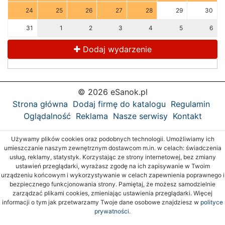
24
25
26
27
28
29
30
31
1
2
3
4
5
6
Dodaj wydarzenie
© 2026 eSanok.pl
Strona główna
Dodaj firmę do katalogu
Regulamin
Oglądalność
Reklama
Nasze serwisy
Kontakt
Używamy plików cookies oraz podobnych technologii. Umożliwiamy ich
umieszczanie naszym zewnętrznym dostawcom m.in. w celach: świadczenia
usług, reklamy, statystyk. Korzystając ze strony internetowej, bez zmiany
ustawień przeglądarki, wyrażasz zgodę na ich zapisywanie w Twoim
urządzeniu końcowym i wykorzystywanie w celach zapewnienia poprawnego i
bezpiecznego funkcjonowania strony. Pamiętaj, że możesz samodzielnie
zarządzać plikami cookies, zmieniając ustawienia przeglądarki. Więcej
informacji o tym jak przetwarzamy Twoje dane osobowe znajdziesz w
polityce
prywatności.