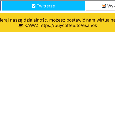
Twitterze
Wyk
eraj naszą działalność, możesz postawić nam wirtualn
KAWA: https://buycoffee.to/esanok