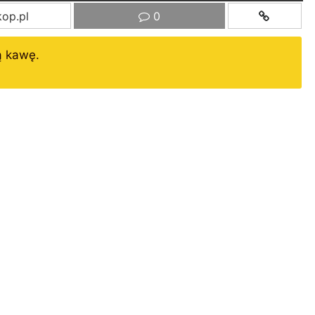
op.pl
0
ą kawę.