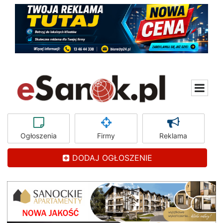
Ogłoszenia
Firmy
Reklama
DODAJ OGŁOSZENIE