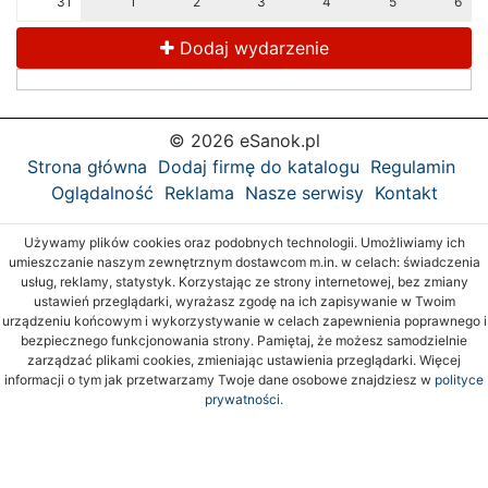
31
1
2
3
4
5
6
Dodaj wydarzenie
© 2026 eSanok.pl
Strona główna
Dodaj firmę do katalogu
Regulamin
Oglądalność
Reklama
Nasze serwisy
Kontakt
Używamy plików cookies oraz podobnych technologii. Umożliwiamy ich
umieszczanie naszym zewnętrznym dostawcom m.in. w celach: świadczenia
usług, reklamy, statystyk. Korzystając ze strony internetowej, bez zmiany
ustawień przeglądarki, wyrażasz zgodę na ich zapisywanie w Twoim
urządzeniu końcowym i wykorzystywanie w celach zapewnienia poprawnego i
bezpiecznego funkcjonowania strony. Pamiętaj, że możesz samodzielnie
zarządzać plikami cookies, zmieniając ustawienia przeglądarki. Więcej
informacji o tym jak przetwarzamy Twoje dane osobowe znajdziesz w
polityce
prywatności.