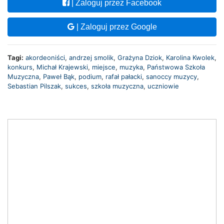
| Zaloguj przez Facebook
| Zaloguj przez Google
Tagi:
akordeoniści
,
andrzej smolik
,
Grażyna Dziok
,
Karolina Kwolek
,
konkurs
,
Michał Krajewski
,
miejsce
,
muzyka
,
Państwowa Szkoła
Muzyczna
,
Paweł Bąk
,
podium
,
rafał pałacki
,
sanoccy muzycy
,
Sebastian Pilszak
,
sukces
,
szkoła muzyczna
,
uczniowie