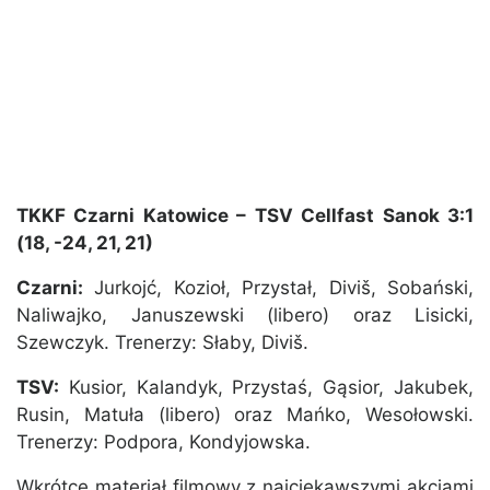
TKKF Czarni Katowice – TSV Cellfast Sanok 3:1
(18, -24, 21, 21)
Czarni:
Jurkojć, Kozioł, Przystał, Diviš, Sobański,
Naliwajko, Januszewski (libero) oraz Lisicki,
Szewczyk. Trenerzy: Słaby, Diviš.
TSV:
Kusior, Kalandyk, Przystaś, Gąsior, Jakubek,
Rusin, Matuła (libero) oraz Mańko, Wesołowski.
Trenerzy: Podpora, Kondyjowska.
Wkrótce materiał filmowy z najciekawszymi akcjami