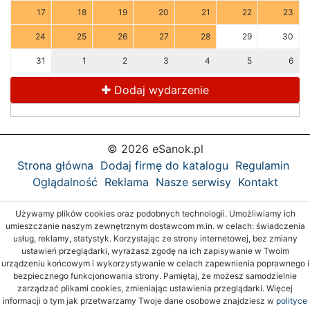
17
18
19
20
21
22
23
24
25
26
27
28
29
30
31
1
2
3
4
5
6
Dodaj wydarzenie
© 2026 eSanok.pl
Strona główna
Dodaj firmę do katalogu
Regulamin
Oglądalność
Reklama
Nasze serwisy
Kontakt
Używamy plików cookies oraz podobnych technologii. Umożliwiamy ich
umieszczanie naszym zewnętrznym dostawcom m.in. w celach: świadczenia
usług, reklamy, statystyk. Korzystając ze strony internetowej, bez zmiany
ustawień przeglądarki, wyrażasz zgodę na ich zapisywanie w Twoim
urządzeniu końcowym i wykorzystywanie w celach zapewnienia poprawnego i
bezpiecznego funkcjonowania strony. Pamiętaj, że możesz samodzielnie
zarządzać plikami cookies, zmieniając ustawienia przeglądarki. Więcej
informacji o tym jak przetwarzamy Twoje dane osobowe znajdziesz w
polityce