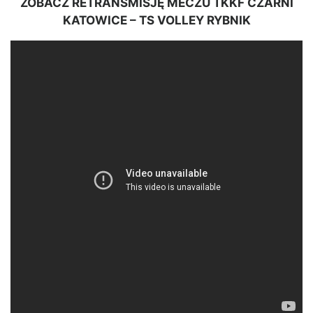
ZOBACZ RETRANSMISJĘ MECZU TKKF CZARNI
KATOWICE – TS VOLLEY RYBNIK