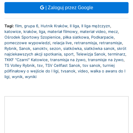
| Zaloguj przez Google
Tagi:
film
,
grupa 6
,
Hutnik Kraków
,
II liga
,
II liga mężczyzn
,
katowice
,
kraków
,
liga
,
materiał filmowy
,
materiał video
,
mecz
,
Ośrodek Sportowy Szopienice
,
piłka siatkowa
,
Podkarpacie
,
pomeczowe wypowiedzi
,
relacja live
,
retransmisja
,
retransmisje
,
Rybnik
,
Sanok
,
sanoktv
,
sezon
,
siatkówka
,
siatkówka sanok
,
skrót
najciekawszych akcji spotkania
,
sport
,
Telewizja Sanok
,
terminarz
,
TKKF "Czarni" Katowice
,
transmisja na żywo
,
transmisje na żywo
,
TS Volley Rybnik
,
tsv
,
TSV Cellfast Sanok
,
tsv sanok
,
turniej
półfinałowy o wejście do I ligi
,
tvsanok
,
video
,
walka o awans do I
ligi
,
wynik
,
wyniki