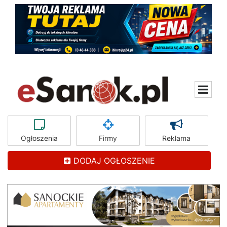
Ogłoszenia
Firmy
Reklama
DODAJ OGŁOSZENIE