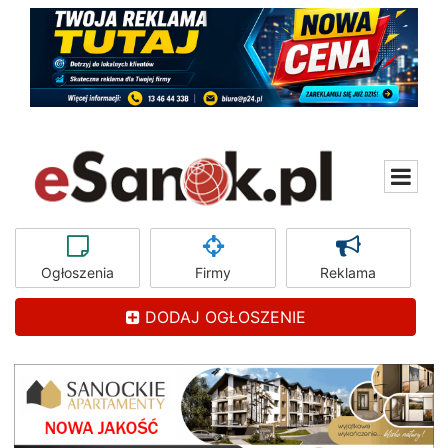
Ogłoszenia
Firmy
Reklama
DODAJ OGŁOSZENIE