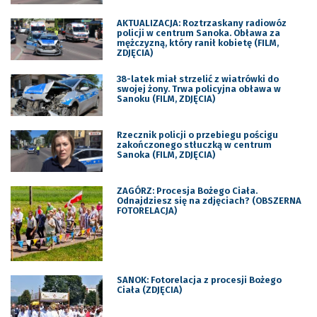
AKTUALIZACJA: Roztrzaskany radiowóz
policji w centrum Sanoka. Obława za
mężczyzną, który ranił kobietę (FILM,
ZDJĘCIA)
38-latek miał strzelić z wiatrówki do
swojej żony. Trwa policyjna obława w
Sanoku (FILM, ZDJĘCIA)
Rzecznik policji o przebiegu pościgu
zakończonego stłuczką w centrum
Sanoka (FILM, ZDJĘCIA)
ZAGÓRZ: Procesja Bożego Ciała.
Odnajdziesz się na zdjęciach? (OBSZERNA
FOTORELACJA)
SANOK: Fotorelacja z procesji Bożego
Ciała (ZDJĘCIA)