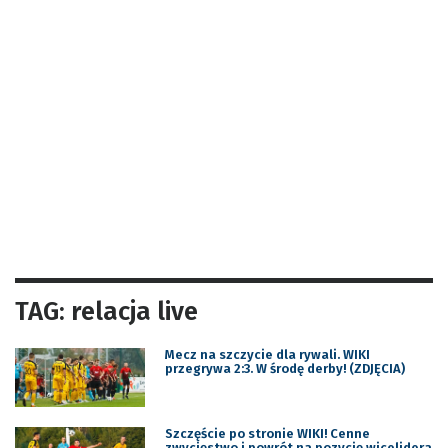
TAG: relacja live
Mecz na szczycie dla rywali. WIKI
przegrywa 2:3. W środę derby! (ZDJĘCIA)
Szczęście po stronie WIKI! Cenne
zwycięstwo i powrót na pozycję wicelidera