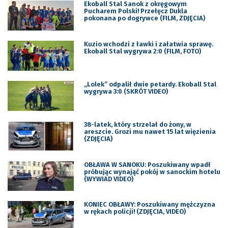
Ekoball Stal Sanok z okręgowym
Pucharem Polski! Przełęcz Dukla
pokonana po dogrywce (FILM, ZDJĘCIA)
Kuzio wchodzi z ławki i załatwia sprawę.
Ekoball Stal wygrywa 2:0 (FILM, FOTO)
„Lolek” odpalił dwie petardy. Ekoball Stal
wygrywa 3:0 (SKRÓT VIDEO)
38-latek, który strzelał do żony, w
areszcie. Grozi mu nawet 15 lat więzienia
(ZDJĘCIA)
OBŁAWA W SANOKU: Poszukiwany wpadł
próbując wynająć pokój w sanockim hotelu
(WYWIAD VIDEO)
KONIEC OBŁAWY: Poszukiwany mężczyzna
w rękach policji! (ZDJĘCIA, VIDEO)