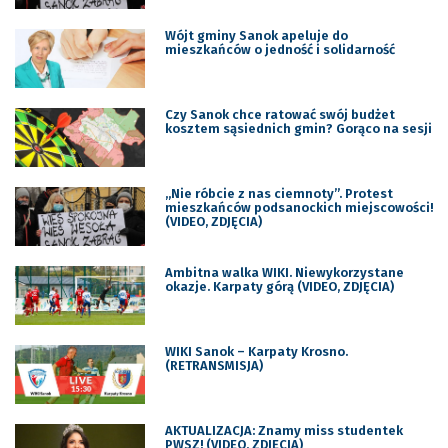
Wójt gminy Sanok apeluje do
mieszkańców o jedność i solidarność
Czy Sanok chce ratować swój budżet
kosztem sąsiednich gmin? Gorąco na sesji
„Nie róbcie z nas ciemnoty”. Protest
mieszkańców podsanockich miejscowości!
(VIDEO, ZDJĘCIA)
Ambitna walka WIKI. Niewykorzystane
okazje. Karpaty górą (VIDEO, ZDJĘCIA)
WIKI Sanok – Karpaty Krosno.
(RETRANSMISJA)
AKTUALIZACJA: Znamy miss studentek
PWSZ! (VIDEO, ZDJĘCIA)