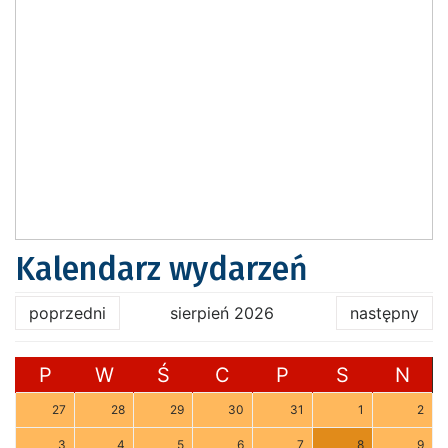
Kalendarz wydarzeń
poprzedni
sierpień 2026
następny
P
W
Ś
C
P
S
N
27
28
29
30
31
1
2
3
4
5
6
7
8
9