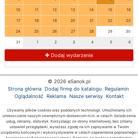
10
11
12
13
14
15
16
17
18
19
20
21
22
23
24
25
26
27
28
29
30
31
1
2
3
4
5
6
Dodaj wydarzenie
© 2026 eSanok.pl
Strona główna
Dodaj firmę do katalogu
Regulamin
Oglądalność
Reklama
Nasze serwisy
Kontakt
Używamy plików cookies oraz podobnych technologii. Umożliwiamy ich
umieszczanie naszym zewnętrznym dostawcom m.in. w celach: świadczenia
usług, reklamy, statystyk. Korzystając ze strony internetowej, bez zmiany
ustawień przeglądarki, wyrażasz zgodę na ich zapisywanie w Twoim
urządzeniu końcowym i wykorzystywanie w celach zapewnienia poprawnego i
bezpiecznego funkcjonowania strony. Pamiętaj, że możesz samodzielnie