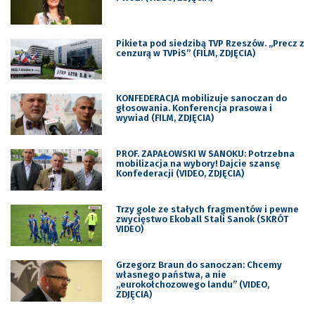
Pikieta pod siedzibą TVP Rzeszów. „Precz z
cenzurą w TVPiS” (FILM, ZDJĘCIA)
KONFEDERACJA mobilizuje sanoczan do
głosowania. Konferencja prasowa i
wywiad (FILM, ZDJĘCIA)
PROF. ZAPAŁOWSKI W SANOKU: Potrzebna
mobilizacja na wybory! Dajcie szansę
Konfederacji (VIDEO, ZDJĘCIA)
Trzy gole ze stałych fragmentów i pewne
zwycięstwo Ekoball Stali Sanok (SKRÓT
VIDEO)
Grzegorz Braun do sanoczan: Chcemy
własnego państwa, a nie
„eurokołchozowego landu” (VIDEO,
ZDJĘCIA)