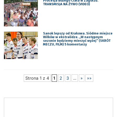
Procesja Bożego Ciała w Zagórzu.
TRANSMISJA NA ŻYWO (VIDEO)
Sanok lepszy od Krakowa. Siódme miejsce
Wilków w ekstralidze. „W następnym
sezonie będziemy mierzyć wyżej” (SKRÓT
MECZU, FILM) 5 komentarzy
Strona 1 z 4
1
2
3
...
»
»»