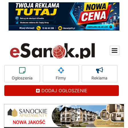
Ogłoszenia
Firmy
Reklama
DODAJ OGŁOSZENIE