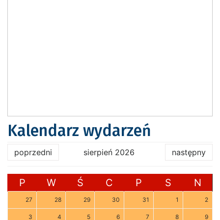
Kalendarz wydarzeń
poprzedni
sierpień 2026
następny
P
W
Ś
C
P
S
N
27
28
29
30
31
1
2
3
4
5
6
7
8
9