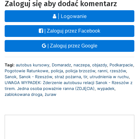
Zaloguj się aby dodać komentarz
| Logowanie
| Zaloguj przez Facebook
| Zaloguj przez Google
Tagi:
autobus kursowy
,
Domaradz
,
naczepa
,
objazdy
,
Podkarpacie
,
Pogotowie Ratunkowe
,
policja
,
policja brzozów
,
ranni
,
rzesżów
,
Sanok
,
Sanok - Rzeszów
,
straż pożarna
,
tir
,
utrudnienia w ruchu
,
UWAGA WYPADEK: Zderzenie autobusu relacji Sanok - Rzeszów z
tirem. Jedna osoba poważnie ranna (ZDJĘCIA)
,
wypadek
,
zablokowana droga
,
żuraw