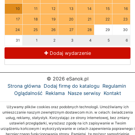
10
11
12
13
14
15
16
17
18
19
20
21
22
23
24
25
26
27
28
29
30
31
1
2
3
4
5
6
Dodaj wydarzenie
© 2026 eSanok.pl
Strona główna
Dodaj firmę do katalogu
Regulamin
Oglądalność
Reklama
Nasze serwisy
Kontakt
Używamy plików cookies oraz podobnych technologii. Umożliwiamy ich
umieszczanie naszym zewnętrznym dostawcom m.in. w celach: świadczenia
usług, reklamy, statystyk. Korzystając ze strony internetowej, bez zmiany
ustawień przeglądarki, wyrażasz zgodę na ich zapisywanie w Twoim
urządzeniu końcowym i wykorzystywanie w celach zapewnienia poprawnego i
bezpiecznego funkcjonowania strony. Pamiętaj, że możesz samodzielnie