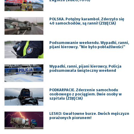
POLSKA. Potężny karambol. Zderzyło się
40 samochodów, są ranni! (ZDJĘCIA)
Podsumowanie weekendu. Wypadki, ranni,
pijani kierowcy. ”Nie było pobłażliwości”
Wypadki, ranni, pijani kierowcy. Policja
podsumowała świąteczny weekend
PODKARPACIE. Zderzenie samochodu
osobowego z pociągiem. Dwie osoby w
szpitalu (ZDJĘCIA)
LESKO: Gwałtowne burze. Dwóch mężczyzn
porażonych piorunem!