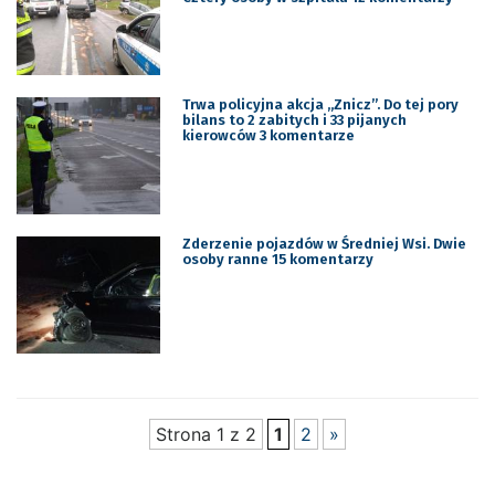
Trwa policyjna akcja „Znicz”. Do tej pory
bilans to 2 zabitych i 33 pijanych
kierowców 3 komentarze
Zderzenie pojazdów w Średniej Wsi. Dwie
osoby ranne 15 komentarzy
Strona 1 z 2
1
2
»