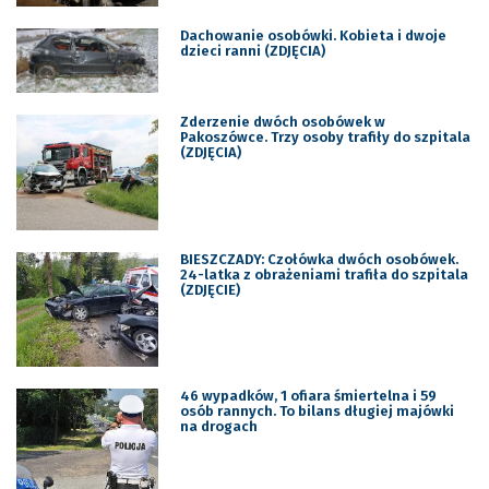
Dachowanie osobówki. Kobieta i dwoje
dzieci ranni (ZDJĘCIA)
Zderzenie dwóch osobówek w
Pakoszówce. Trzy osoby trafiły do szpitala
(ZDJĘCIA)
BIESZCZADY: Czołówka dwóch osobówek.
24-latka z obrażeniami trafiła do szpitala
(ZDJĘCIE)
46 wypadków, 1 ofiara śmiertelna i 59
osób rannych. To bilans długiej majówki
na drogach