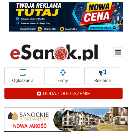
Ogłoszenia
Firmy
Reklama
DODAJ OGŁOSZENIE