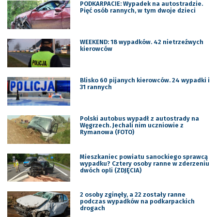
PODKARPACIE: Wypadek na autostradzie.
Pięć osób rannych, w tym dwoje dzieci
WEEKEND: 18 wypadków. 42 nietrzeźwych
kierowców
Blisko 60 pijanych kierowców. 24 wypadki i
31 rannych
Polski autobus wypadł z autostrady na
Węgrzech. Jechali nim uczniowie z
Rymanowa (FOTO)
Mieszkaniec powiatu sanockiego sprawcą
wypadku? Cztery osoby ranne w zderzeniu
dwóch opli (ZDJĘCIA)
2 osoby zginęły, a 22 zostały ranne
podczas wypadków na podkarpackich
drogach