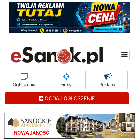
Ogłoszenia
Firmy
Reklama
DODAJ OGŁOSZENIE