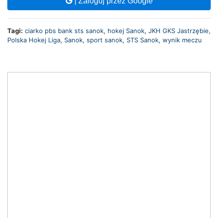
| Zaloguj przez Google
Tagi:
ciarko pbs bank sts sanok
,
hokej Sanok
,
JKH GKS Jastrzębie
,
Polska Hokej Liga
,
Sanok
,
sport sanok
,
STS Sanok
,
wynik meczu