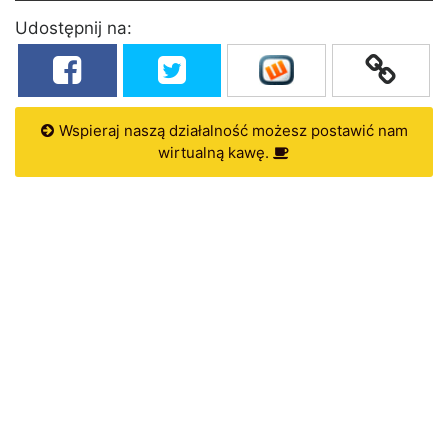
Udostępnij na:
Wspieraj naszą działalność możesz postawić nam
wirtualną kawę.