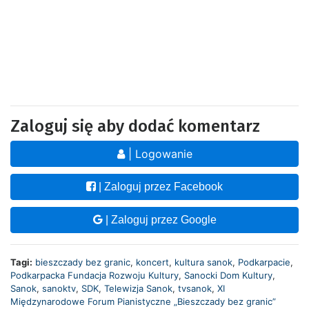
Zaloguj się aby dodać komentarz
| Logowanie
| Zaloguj przez Facebook
| Zaloguj przez Google
Tagi:
bieszczady bez granic
,
koncert
,
kultura sanok
,
Podkarpacie
,
Podkarpacka Fundacja Rozwoju Kultury
,
Sanocki Dom Kultury
,
Sanok
,
sanoktv
,
SDK
,
Telewizja Sanok
,
tvsanok
,
XI
Międzynarodowe Forum Pianistyczne „Bieszczady bez granic”