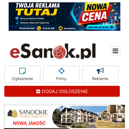
Ogłoszenia
Firmy
Reklama
DODAJ OGŁOSZENIE