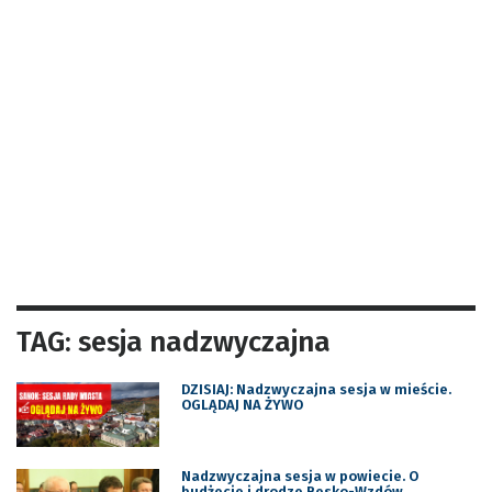
TAG: sesja nadzwyczajna
DZISIAJ: Nadzwyczajna sesja w mieście.
OGLĄDAJ NA ŻYWO
Nadzwyczajna sesja w powiecie. O
budżecie i drodze Besko-Wzdów