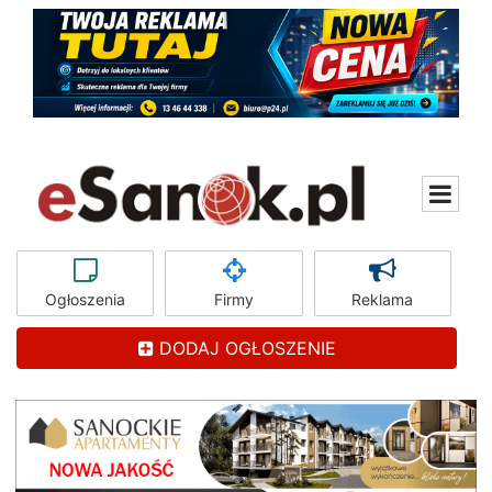
Ogłoszenia
Firmy
Reklama
DODAJ OGŁOSZENIE