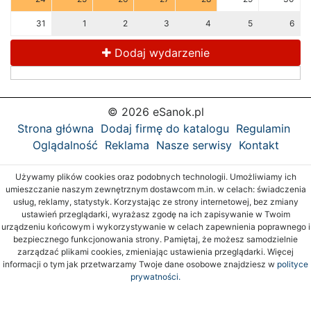
31
1
2
3
4
5
6
Dodaj wydarzenie
© 2026 eSanok.pl
Strona główna
Dodaj firmę do katalogu
Regulamin
Oglądalność
Reklama
Nasze serwisy
Kontakt
Używamy plików cookies oraz podobnych technologii. Umożliwiamy ich
umieszczanie naszym zewnętrznym dostawcom m.in. w celach: świadczenia
usług, reklamy, statystyk. Korzystając ze strony internetowej, bez zmiany
ustawień przeglądarki, wyrażasz zgodę na ich zapisywanie w Twoim
urządzeniu końcowym i wykorzystywanie w celach zapewnienia poprawnego i
bezpiecznego funkcjonowania strony. Pamiętaj, że możesz samodzielnie
zarządzać plikami cookies, zmieniając ustawienia przeglądarki. Więcej
informacji o tym jak przetwarzamy Twoje dane osobowe znajdziesz w
polityce
prywatności.