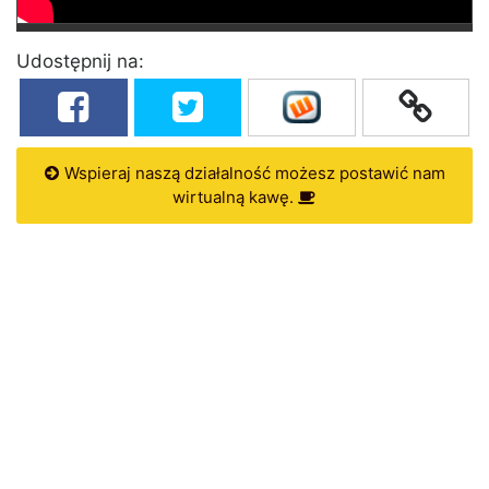
Udostępnij na:
Wspieraj naszą działalność możesz postawić nam
wirtualną kawę.