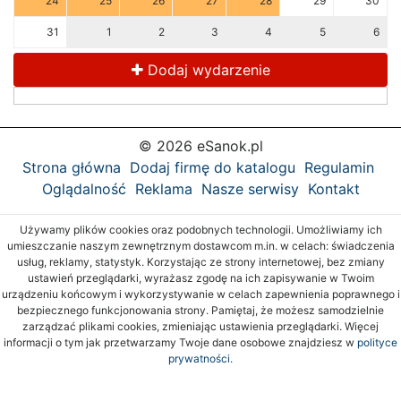
24
25
26
27
28
29
30
31
1
2
3
4
5
6
Dodaj wydarzenie
© 2026 eSanok.pl
Strona główna
Dodaj firmę do katalogu
Regulamin
Oglądalność
Reklama
Nasze serwisy
Kontakt
Używamy plików cookies oraz podobnych technologii. Umożliwiamy ich
umieszczanie naszym zewnętrznym dostawcom m.in. w celach: świadczenia
usług, reklamy, statystyk. Korzystając ze strony internetowej, bez zmiany
ustawień przeglądarki, wyrażasz zgodę na ich zapisywanie w Twoim
urządzeniu końcowym i wykorzystywanie w celach zapewnienia poprawnego i
bezpiecznego funkcjonowania strony. Pamiętaj, że możesz samodzielnie
zarządzać plikami cookies, zmieniając ustawienia przeglądarki. Więcej
informacji o tym jak przetwarzamy Twoje dane osobowe znajdziesz w
polityce
prywatności.