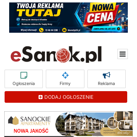
Ogłoszenia
Firmy
Reklama
DODAJ OGŁOSZENIE