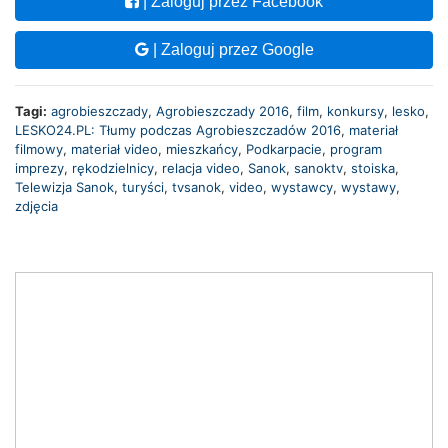
| Zaloguj przez Facebook
| Zaloguj przez Google
Tagi:
agrobieszczady
,
Agrobieszczady 2016
,
film
,
konkursy
,
lesko
,
LESKO24.PL: Tłumy podczas Agrobieszczadów 2016
,
materiał
filmowy
,
materiał video
,
mieszkańcy
,
Podkarpacie
,
program
imprezy
,
rękodzielnicy
,
relacja video
,
Sanok
,
sanoktv
,
stoiska
,
Telewizja Sanok
,
turyści
,
tvsanok
,
video
,
wystawcy
,
wystawy
,
zdjęcia