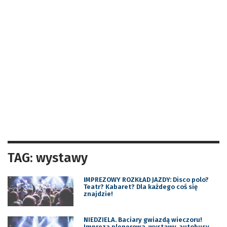
TAG: wystawy
IMPREZOWY ROZKŁAD JAZDY: Disco polo?
Teatr? Kabaret? Dla każdego coś się
znajdzie!
NIEDZIELA. Baciary gwiazdą wieczoru!
Impreza plenerowa, wystawy, autobusy