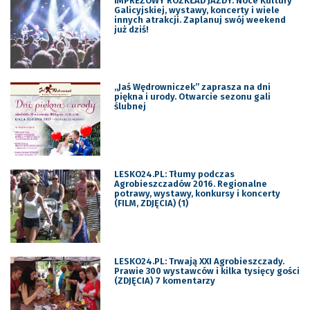
IMPREZOWY ROZKŁAD JAZDY: Noce Kultury
Galicyjskiej, wystawy, koncerty i wiele
innych atrakcji. Zaplanuj swój weekend
już dziś!
„Jaś Wędrowniczek” zaprasza na dni
piękna i urody. Otwarcie sezonu gali
ślubnej
LESKO24.PL: Tłumy podczas
Agrobieszczadów 2016. Regionalne
potrawy, wystawy, konkursy i koncerty
(FILM, ZDJĘCIA) (1)
LESKO24.PL: Trwają XXI Agrobieszczady.
Prawie 300 wystawców i kilka tysięcy gości
(ZDJĘCIA) 7 komentarzy