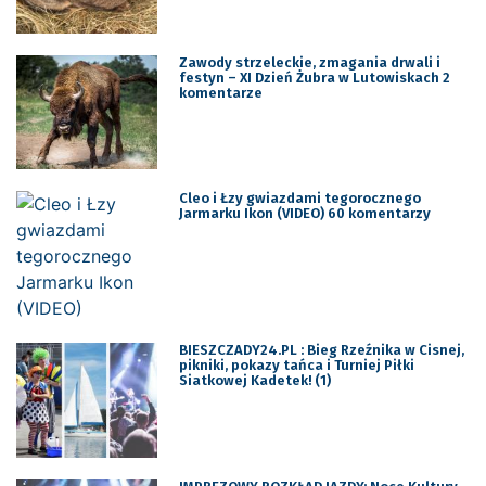
Zawody strzeleckie, zmagania drwali i
festyn – XI Dzień Żubra w Lutowiskach 2
komentarze
Cleo i Łzy gwiazdami tegorocznego
Jarmarku Ikon (VIDEO) 60 komentarzy
BIESZCZADY24.PL : Bieg Rzeźnika w Cisnej,
pikniki, pokazy tańca i Turniej Piłki
Siatkowej Kadetek! (1)