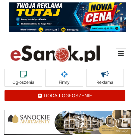
Ogłoszenia
Firmy
Reklama
DODAJ OGŁOSZENIE