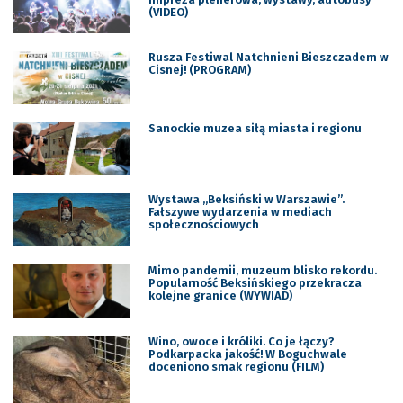
(VIDEO)
Rusza Festiwal Natchnieni Bieszczadem w
Cisnej! (PROGRAM)
Sanockie muzea siłą miasta i regionu
Wystawa „Beksiński w Warszawie”.
Fałszywe wydarzenia w mediach
społecznościowych
Mimo pandemii, muzeum blisko rekordu.
Popularność Beksińskiego przekracza
kolejne granice (WYWIAD)
Wino, owoce i króliki. Co je łączy?
Podkarpacka jakość! W Boguchwale
doceniono smak regionu (FILM)