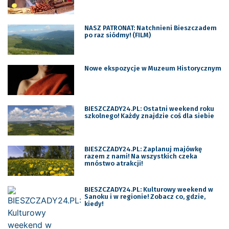
NASZ PATRONAT: Natchnieni Bieszczadem
po raz siódmy! (FILM)
Nowe ekspozycje w Muzeum Historycznym
BIESZCZADY24.PL: Ostatni weekend roku
szkolnego! Każdy znajdzie coś dla siebie
BIESZCZADY24.PL: Zaplanuj majówkę
razem z nami! Na wszystkich czeka
mnóstwo atrakcji!
BIESZCZADY24.PL: Kulturowy weekend w
Sanoku i w regionie! Zobacz co, gdzie,
kiedy!