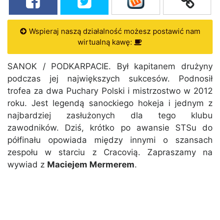
Wspieraj naszą działalność możesz postawić nam
wirtualną kawę:
SANOK / PODKARPACIE. Był kapitanem drużyny
podczas jej największych sukcesów. Podnosił
trofea za dwa Puchary Polski i mistrzostwo w 2012
roku. Jest legendą sanockiego hokeja i jednym z
najbardziej zasłużonych dla tego klubu
zawodników. Dziś, krótko po awansie STSu do
półfinału opowiada między innymi o szansach
zespołu w starciu z Cracovią. Zapraszamy na
wywiad z
Maciejem Mermerem
.