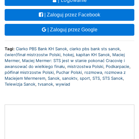
| Zaloguj przez Facebook
| Zaloguj przez Google
Tagi:
Ciarko PBS Bank KH Sanok
,
ciarko pbs bank sts sanok
,
ćwierćfinał mistrzostw Polski
,
hokej
,
kapitan KH Sanok
,
Maciej
Mermer
,
Maciej Mermer: STS jest w stanie pokonać Cracovię i
awansować do wielkiego finału
,
mistrzostwa Polski
,
Podkarpacie
,
półfinał mistrzostw Polski
,
Puchar Polski
,
rozmowa
,
rozmowa z
Maciejem Mermerem
,
Sanok
,
sanoktv
,
sport
,
STS
,
STS Sanok
,
Telewizja Sanok
,
tvsanok
,
wywiad