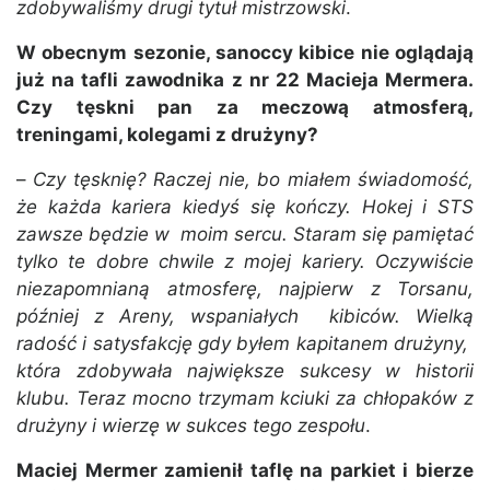
zdobywaliśmy drugi tytuł mistrzowski
.
W obecnym sezonie, sanoccy kibice nie oglądają
już na tafli zawodnika z nr 22 Macieja Mermera.
Czy tęskni pan za meczową atmosferą,
treningami, kolegami z drużyny?
–
Czy tęsknię? Raczej nie, bo miałem świadomość,
że każda kariera kiedyś się kończy. Hokej i STS
zawsze będzie w moim sercu. Staram się pamiętać
tylko te dobre chwile z mojej kariery. Oczywiście
niezapomnianą atmosferę, najpierw z Torsanu,
później z Areny, wspaniałych kibiców. Wielką
radość i satysfakcję gdy byłem kapitanem drużyny,
która zdobywała największe sukcesy w historii
klubu. Teraz mocno trzymam kciuki za chłopaków z
drużyny i wierzę w sukces tego zespołu
.
Maciej Mermer zamienił taflę na parkiet i bierze