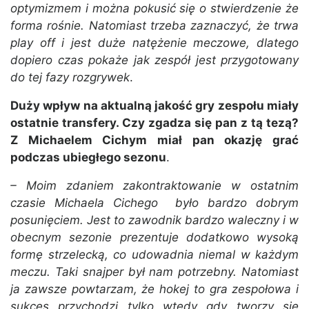
optymizmem i można pokusić się o stwierdzenie że
forma rośnie. Natomiast trzeba zaznaczyć, że trwa
play off i jest duże natężenie meczowe, dlatego
dopiero czas pokaże jak zespół jest przygotowany
do tej fazy rozgrywek
.
Duży wpływ na aktualną jakość gry zespołu miały
ostatnie transfery. Czy zgadza się pan z tą tezą?
Z Michaelem Cichym miał pan okazję grać
podczas ubiegłego sezonu
.
– Moim zdaniem zakontraktowanie w ostatnim
czasie Michaela Cichego było bardzo dobrym
posunięciem. Jest to zawodnik bardzo waleczny i w
obecnym sezonie prezentuje dodatkowo wysoką
formę strzelecką, co udowadnia niemal w każdym
meczu. Taki snajper był nam potrzebny. Natomiast
ja zawsze powtarzam, że hokej to gra zespołowa i
sukces przychodzi tylko wtedy gdy tworzy się