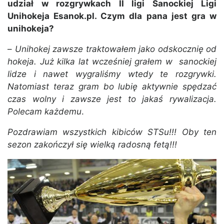
udział w rozgrywkach II ligi Sanockiej Ligi
Unihokeja Esanok.pl. Czym dla pana jest gra w
unihokeja?
–
Unihokej zawsze traktowałem jako odskocznię od
hokeja. Już kilka lat wcześniej grałem w sanockiej
lidze i nawet wygraliśmy wtedy te rozgrywki.
Natomiast teraz gram bo lubię aktywnie spędzać
czas wolny i zawsze jest to jakaś rywalizacja.
Polecam każdemu
.
Pozdrawiam wszystkich kibiców STSu!!! Oby ten
sezon zakończył się wielką radosną fetą!!!