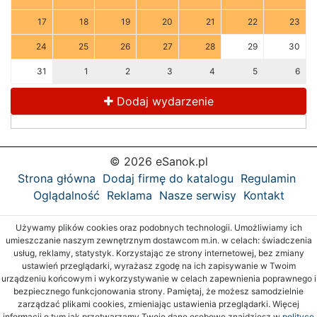
17
18
19
20
21
22
23
24
25
26
27
28
29
30
31
1
2
3
4
5
6
Dodaj wydarzenie
© 2026 eSanok.pl
Strona główna
Dodaj firmę do katalogu
Regulamin
Oglądalność
Reklama
Nasze serwisy
Kontakt
Używamy plików cookies oraz podobnych technologii. Umożliwiamy ich
umieszczanie naszym zewnętrznym dostawcom m.in. w celach: świadczenia
usług, reklamy, statystyk. Korzystając ze strony internetowej, bez zmiany
ustawień przeglądarki, wyrażasz zgodę na ich zapisywanie w Twoim
urządzeniu końcowym i wykorzystywanie w celach zapewnienia poprawnego i
bezpiecznego funkcjonowania strony. Pamiętaj, że możesz samodzielnie
zarządzać plikami cookies, zmieniając ustawienia przeglądarki. Więcej
informacji o tym jak przetwarzamy Twoje dane osobowe znajdziesz w
polityce