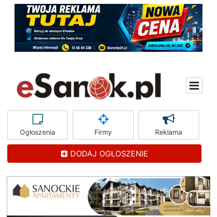
Ogłoszenia
Firmy
Reklama
DODAJ OGŁOSZENIE