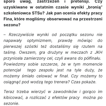
sporo uwag, zastrzeżeń i pretensji. Czy
uzyskiwane w ostatnim czasie wyniki „bronią”
szkoleniowca STSu? Jak pan ocenia efekty pracy
Fina, które mogliśmy obserwować na przestrzeni
sezonu?
–
Rzeczywiście wyniki od początku sezonu nie
napawały optymizmem, prawdę mówiąc do
pierwszej szóstki też dostaliśmy się rzutem na
taśmę. Owszem, gra drużyny w meczach z JKH
przyniosła zamierzony cel, czyli awans do półfinału.
Powiedzmy sobie szczerze, że w tym momencie
potencjał tego zespołu jest na tyle duży, że
możemy śmiało celować w finał. Czy możemy to
osiągnąć pod wodzą tego trenera? Czas pokaże.
Teraz trzeba wierzyć w zawodników i gorąco im
kibicować, a rozliczać z efektów pracy można po
sezonie
.