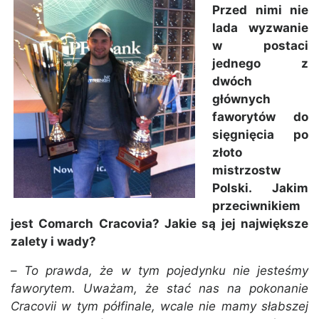
Przed nimi nie
lada wyzwanie
w postaci
jednego z
dwóch
głównych
faworytów do
sięgnięcia po
złoto
mistrzostw
Polski. Jakim
przeciwnikiem
jest Comarch Cracovia? Jakie są jej największe
zalety i wady?
–
To prawda, że w tym pojedynku nie jesteśmy
faworytem. Uważam, że stać nas na pokonanie
Cracovii w tym półfinale, wcale nie mamy słabszej