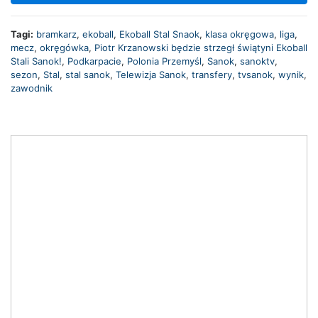
Tagi:
bramkarz
,
ekoball
,
Ekoball Stal Snaok
,
klasa okręgowa
,
liga
,
mecz
,
okręgówka
,
Piotr Krzanowski będzie strzegł świątyni Ekoball
Stali Sanok!
,
Podkarpacie
,
Polonia Przemyśl
,
Sanok
,
sanoktv
,
sezon
,
Stal
,
stal sanok
,
Telewizja Sanok
,
transfery
,
tvsanok
,
wynik
,
zawodnik