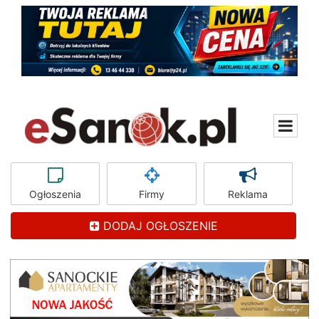
Ogłoszenia
Firmy
Reklama
DODAJ OGŁOSZENIE