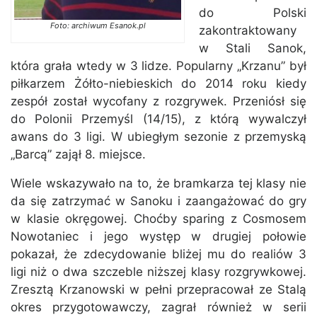
do Polski
Foto: archiwum Esanok.pl
zakontraktowany
w Stali Sanok,
która grała wtedy w 3 lidze. Popularny „Krzanu” był
piłkarzem Żółto-niebieskich do 2014 roku kiedy
zespół został wycofany z rozgrywek. Przeniósł się
do Polonii Przemyśl (14/15), z którą wywalczył
awans do 3 ligi. W ubiegłym sezonie z przemyską
„Barcą” zajął 8. miejsce.
Wiele wskazywało na to, że bramkarza tej klasy nie
da się zatrzymać w Sanoku i zaangażować do gry
w klasie okręgowej. Choćby sparing z Cosmosem
Nowotaniec i jego występ w drugiej połowie
pokazał, że zdecydowanie bliżej mu do realiów 3
ligi niż o dwa szczeble niższej klasy rozgrywkowej.
Zresztą Krzanowski w pełni przepracował ze Stalą
okres przygotowawczy, zagrał również w serii