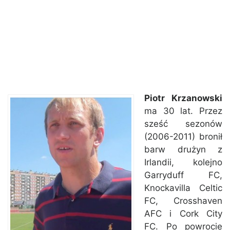
Piotr Krzanowski
ma 30 lat. Przez
sześć sezonów
(2006-2011) bronił
barw drużyn z
Irlandii, kolejno
Garryduff FC,
Knockavilla Celtic
FC, Crosshaven
AFC i Cork City
FC. Po powrocie