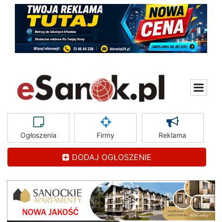
Ogłoszenia
Firmy
Reklama
DODAJ OGŁOSZENIE