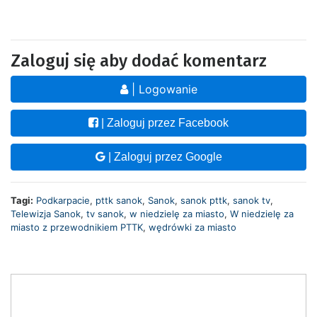
Zaloguj się aby dodać komentarz
| Logowanie
| Zaloguj przez Facebook
| Zaloguj przez Google
Tagi:
Podkarpacie
,
pttk sanok
,
Sanok
,
sanok pttk
,
sanok tv
,
Telewizja Sanok
,
tv sanok
,
w niedzielę za miasto
,
W niedzielę za
miasto z przewodnikiem PTTK
,
wędrówki za miasto