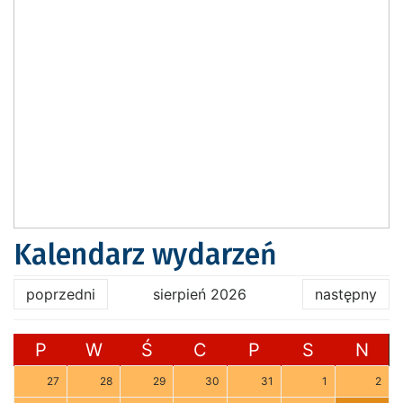
Kalendarz wydarzeń
poprzedni
sierpień 2026
następny
P
W
Ś
C
P
S
N
27
28
29
30
31
1
2