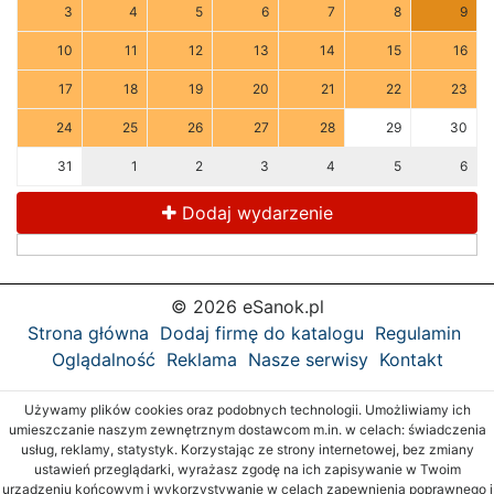
3
4
5
6
7
8
9
10
11
12
13
14
15
16
17
18
19
20
21
22
23
24
25
26
27
28
29
30
31
1
2
3
4
5
6
Dodaj wydarzenie
© 2026 eSanok.pl
Strona główna
Dodaj firmę do katalogu
Regulamin
Oglądalność
Reklama
Nasze serwisy
Kontakt
Używamy plików cookies oraz podobnych technologii. Umożliwiamy ich
umieszczanie naszym zewnętrznym dostawcom m.in. w celach: świadczenia
usług, reklamy, statystyk. Korzystając ze strony internetowej, bez zmiany
ustawień przeglądarki, wyrażasz zgodę na ich zapisywanie w Twoim
urządzeniu końcowym i wykorzystywanie w celach zapewnienia poprawnego i