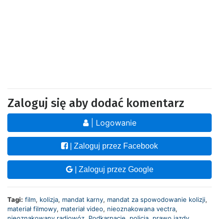
Zaloguj się aby dodać komentarz
| Logowanie
| Zaloguj przez Facebook
| Zaloguj przez Google
Tagi:
film
,
kolizja
,
mandat karny
,
mandat za spowodowanie kolizji
,
materiał filmowy
,
materiał video
,
nieoznakowana vectra
,
nieoznakowany radiowóz
,
Podkarpacie
,
policja
,
prawo jazdy
,