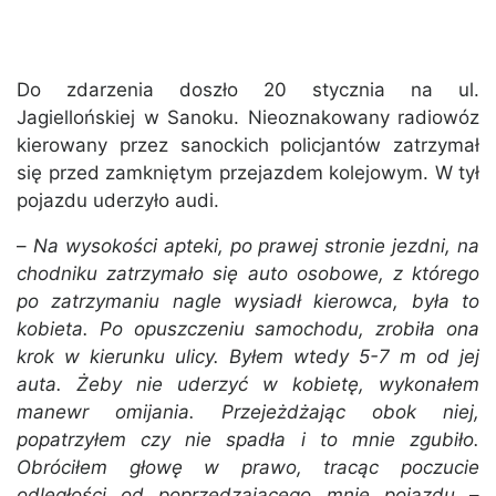
Do zdarzenia doszło 20 stycznia na ul.
Jagiellońskiej w Sanoku. Nieoznakowany radiowóz
kierowany przez sanockich policjantów zatrzymał
się przed zamkniętym przejazdem kolejowym. W tył
pojazdu uderzyło audi.
–
Na wysokości apteki, po prawej stronie jezdni, na
chodniku zatrzymało się auto osobowe, z którego
po zatrzymaniu nagle wysiadł kierowca, była to
kobieta. Po opuszczeniu samochodu, zrobiła ona
krok w kierunku ulicy. Byłem wtedy 5-7 m od jej
auta. Żeby nie uderzyć w kobietę, wykonałem
manewr omijania. Przejeżdżając obok niej,
popatrzyłem czy nie spadła i to mnie zgubiło.
Obróciłem głowę w prawo, tracąc poczucie
odległości od poprzedzającego mnie pojazdu
–