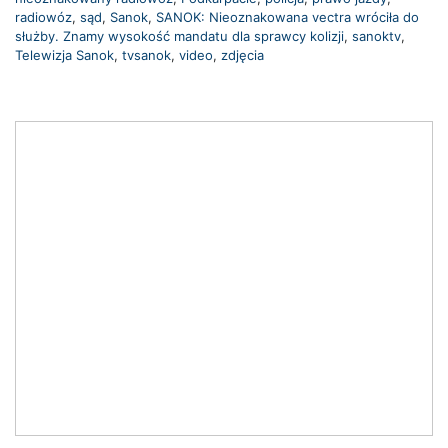
radiowóz
,
sąd
,
Sanok
,
SANOK: Nieoznakowana vectra wróciła do
służby. Znamy wysokość mandatu dla sprawcy kolizji
,
sanoktv
,
Telewizja Sanok
,
tvsanok
,
video
,
zdjęcia