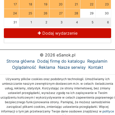
17
18
19
20
21
22
23
24
25
26
27
28
29
30
31
1
2
3
4
5
6
Dodaj wydarzenie
© 2026 eSanok.pl
Strona główna
Dodaj firmę do katalogu
Regulamin
Oglądalność
Reklama
Nasze serwisy
Kontakt
Używamy plików cookies oraz podobnych technologii. Umożliwiamy ich
umieszczanie naszym zewnętrznym dostawcom m.in. w celach: świadczenia
usług, reklamy, statystyk. Korzystając ze strony internetowej, bez zmiany
ustawień przeglądarki, wyrażasz zgodę na ich zapisywanie w Twoim
urządzeniu końcowym i wykorzystywanie w celach zapewnienia poprawnego i
bezpiecznego funkcjonowania strony. Pamiętaj, że możesz samodzielnie
zarządzać plikami cookies, zmieniając ustawienia przeglądarki. Więcej
informacji o tym jak przetwarzamy Twoje dane osobowe znajdziesz w
polityce