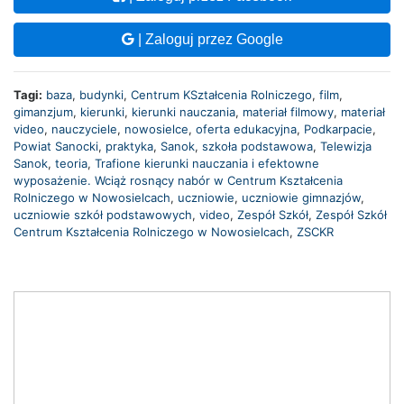
| Zaloguj przez Google
Tagi:
baza
,
budynki
,
Centrum KSztałcenia Rolniczego
,
film
,
gimanzjum
,
kierunki
,
kierunki nauczania
,
materiał filmowy
,
materiał
video
,
nauczyciele
,
nowosielce
,
oferta edukacyjna
,
Podkarpacie
,
Powiat Sanocki
,
praktyka
,
Sanok
,
szkoła podstawowa
,
Telewizja
Sanok
,
teoria
,
Trafione kierunki nauczania i efektowne
wyposażenie. Wciąż rosnący nabór w Centrum Kształcenia
Rolniczego w Nowosielcach
,
uczniowie
,
uczniowie gimnazjów
,
uczniowie szkół podstawowych
,
video
,
Zespół Szkół
,
Zespół Szkół
Centrum Kształcenia Rolniczego w Nowosielcach
,
ZSCKR