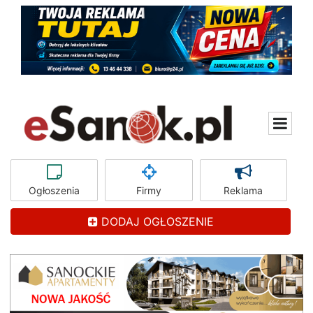
Ogłoszenia
Firmy
Reklama
DODAJ OGŁOSZENIE