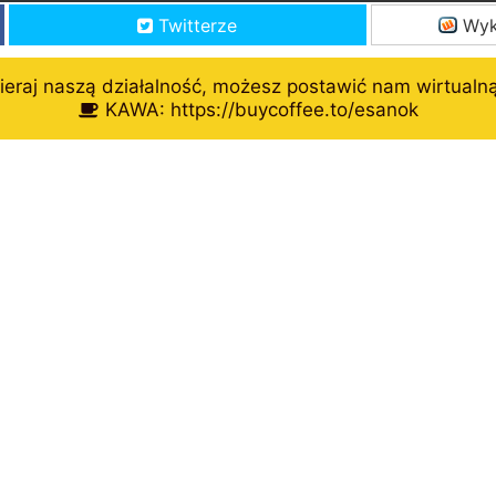
Twitterze
Wyk
eraj naszą działalność, możesz postawić nam wirtualn
KAWA: https://buycoffee.to/esanok