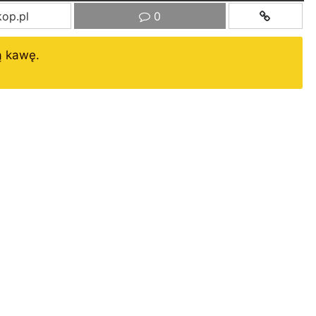
op.pl
0
ą kawę.