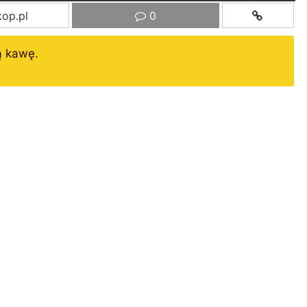
op.pl
0
ą kawę.