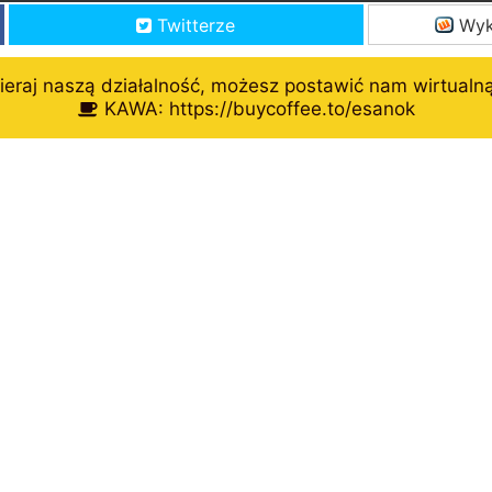
Twitterze
Wyk
eraj naszą działalność, możesz postawić nam wirtualn
KAWA: https://buycoffee.to/esanok