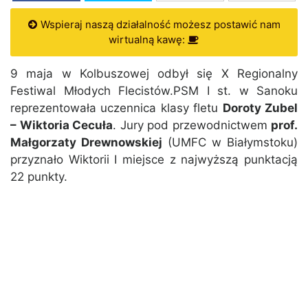
Wspieraj naszą działalność możesz postawić nam
wirtualną kawę:
9 maja w Kolbuszowej odbył się X Regionalny
Festiwal Młodych Flecistów.PSM I st. w Sanoku
reprezentowała uczennica klasy fletu
Doroty Zubel
– Wiktoria Cecuła
. Jury pod przewodnictwem
prof.
Małgorzaty Drewnowskiej
(UMFC w Białymstoku)
przyznało Wiktorii I miejsce z najwyższą punktacją
22 punkty.