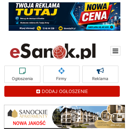
Ogłoszenia
Firmy
Reklama
DODAJ OGŁOSZENIE