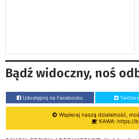
Bądź widoczny, noś odb
Udostępnij na Facebooku
Twitter
Wspieraj naszą działalność, mo
KAWA: https://b