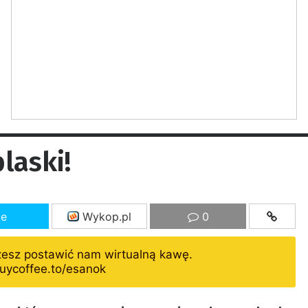
laski!
ze
Wykop.pl
0
żesz postawić nam wirtualną kawę.
uycoffee.to/esanok