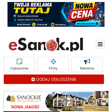
Ogłoszenia
Firmy
Reklama
DODAJ OGŁOSZENIE