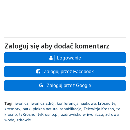
Zaloguj się aby dodać komentarz
| Logowanie
| Zaloguj przez Facebook
| Zaloguj przez Google
Tagi:
iwonicz
,
iwonicz zdrój
,
konferencja naukowa
,
krosno tv
,
krosnotv
,
park
,
piekna natura
,
rehabilitacja
,
Telewizja Krosno
,
tv
krosno
,
tvKrosno
,
tvKrosno.pl
,
uzdrowisko w iwoniczu
,
zdrowa
woda
,
zdrowie