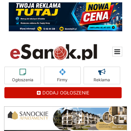
Ogłoszenia
Firmy
Reklama
DODAJ OGŁOSZENIE