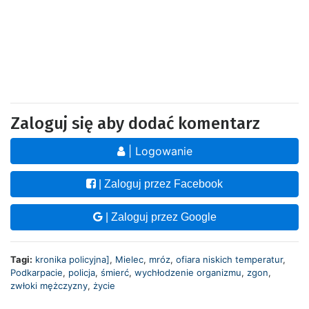
Zaloguj się aby dodać komentarz
| Logowanie
| Zaloguj przez Facebook
| Zaloguj przez Google
Tagi:
kronika policyjna]
,
Mielec
,
mróz
,
ofiara niskich temperatur
,
Podkarpacie
,
policja
,
śmierć
,
wychłodzenie organizmu
,
zgon
,
zwłoki mężczyzny
,
życie