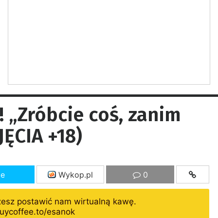
! „Zróbcie coś, zanim
JĘCIA +18)
ze
Wykop.pl
0
żesz postawić nam wirtualną kawę.
uycoffee.to/esanok