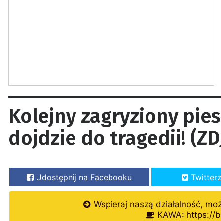
Kolejny zagryziony pies
dojdzie do tragedii! (ZD
Udostępnij na Facebooku
Twitter
Wspieraj naszą działalność, mo
KAWA: https://b