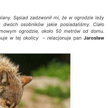
miany. Sąsiad zadzwonił mi, że w ogrodzie leży
z dwóch osobników jakie posiadaliśmy. Ciało
domowym ogrodzie, około 50 metrów od domu.
uje w tej okolicy – r
elacjonuje pan
Jarosław