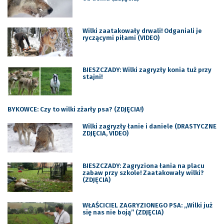
Wilki zaatakowały drwali! Odganiali je
ryczącymi piłami (VIDEO)
BIESZCZADY: Wilki zagryzły konia tuż przy
stajni!
BYKOWCE: Czy to wilki zżarły psa? (ZDJĘCIA!)
Wilki zagryzły łanie i daniele (DRASTYCZNE
ZDJĘCIA, VIDEO)
BIESZCZADY: Zagryziona łania na placu
zabaw przy szkole! Zaatakowały wilki?
(ZDJĘCIA)
WŁAŚCICIEL ZAGRYZIONEGO PSA: „Wilki już
się nas nie boją” (ZDJĘCIA)