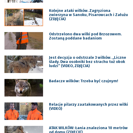
Kolejne ataki wilków. Zagryziona
zwierzyna w Sanoku, Pisarowcach i Załużu
(ZDJĘCIA)
Odstrzelono dwa wilki pod Brzozowem.
Zostaną poddane badaniom
Jest decyzja o odstrzale 3 wilków. „Liczne
ślady. Dwa osobniki bez strachu tuż obok
ludzi” (VIDEO, ZDJĘCIA)
Badacze wilków: Trzeba być czujnym!
Relacje pilarzy zaatakowanych przez wilki
(VIDEO)
ATAK WILKÓW: Łania znaleziona 10 metrów
od domu (ZDJĘCIE)