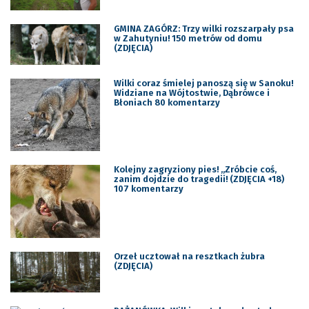
GMINA ZAGÓRZ: Trzy wilki rozszarpały psa
w Zahutyniu! 150 metrów od domu
(ZDJĘCIA)
Wilki coraz śmielej panoszą się w Sanoku!
Widziane na Wójtostwie, Dąbrówce i
Błoniach 80 komentarzy
Kolejny zagryziony pies! „Zróbcie coś,
zanim dojdzie do tragedii! (ZDJĘCIA +18)
107 komentarzy
Orzeł ucztował na resztkach żubra
(ZDJĘCIA)