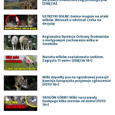
[ZDJĘCIA]
USTRZYKI DOLNE: Gmina reaguje na ataki
wilków. Wniosek o odstrzał czeka na
decyzję
Regionalna Dyrekcja Ochrony Środowiska
o nietypowym zachowaniu wilka w
Smolniku
Wataha wilków zaatakowała rankiem.
Zagryzła 11 owiec (ZDJĘCIA 18+)
Wilki dopadły psa na ogrodzonej posesji!
Komisja Europejska przyjmuje zgłoszenia!
(FOTO 18+)
SROGÓW GÓRNY: Wilki rozszarpały
huskyego kilka metrów od domu! (FOTO
18+)