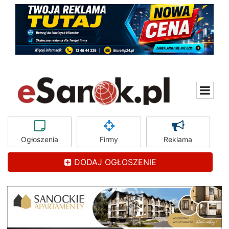
Ogłoszenia
Firmy
Reklama
DODAJ OGŁOSZENIE