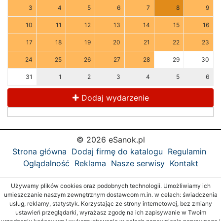
3
4
5
6
7
8
9
10
11
12
13
14
15
16
17
18
19
20
21
22
23
24
25
26
27
28
29
30
31
1
2
3
4
5
6
Dodaj wydarzenie
© 2026 eSanok.pl
Strona główna
Dodaj firmę do katalogu
Regulamin
Oglądalność
Reklama
Nasze serwisy
Kontakt
Używamy plików cookies oraz podobnych technologii. Umożliwiamy ich
umieszczanie naszym zewnętrznym dostawcom m.in. w celach: świadczenia
usług, reklamy, statystyk. Korzystając ze strony internetowej, bez zmiany
ustawień przeglądarki, wyrażasz zgodę na ich zapisywanie w Twoim