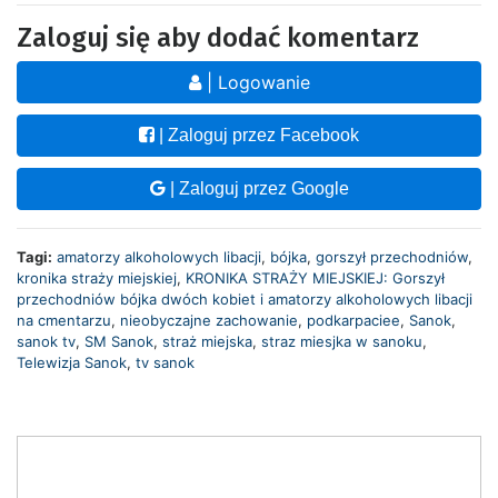
Zaloguj się aby dodać komentarz
| Logowanie
| Zaloguj przez Facebook
| Zaloguj przez Google
Tagi:
amatorzy alkoholowych libacji
,
bójka
,
gorszył przechodniów
,
kronika straży miejskiej
,
KRONIKA STRAŻY MIEJSKIEJ: Gorszył
przechodniów bójka dwóch kobiet i amatorzy alkoholowych libacji
na cmentarzu
,
nieobyczajne zachowanie
,
podkarpaciee
,
Sanok
,
sanok tv
,
SM Sanok
,
straż miejska
,
straz miesjka w sanoku
,
Telewizja Sanok
,
tv sanok