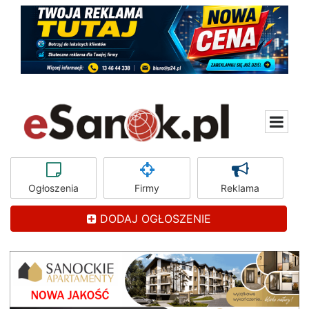
Ogłoszenia
Firmy
Reklama
DODAJ OGŁOSZENIE