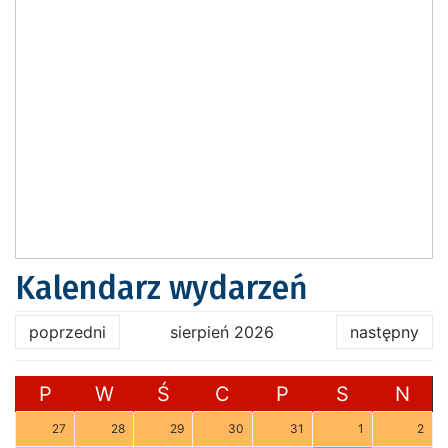
Kalendarz wydarzeń
poprzedni
sierpień 2026
następny
P
W
Ś
C
P
S
N
27
28
29
30
31
1
2