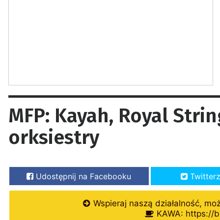
MFP: Kayah, Royal Strin
orksiestry
Udostępnij na Facebooku
Twitter
Wspieraj naszą działalność, mo
KAWA: https://b