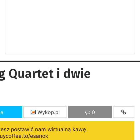
g Quartet i dwie
ze
Wykop.pl
0
żesz postawić nam wirtualną kawę.
uycoffee.to/esanok