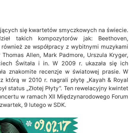
ijających się kwartetów smyczkowych na świecie.
dzieł takich kompozytorów jak: Beethoven,
ą również ze współpracy z wybitnymi muzykami
ir Thomas Allen, Mark Padmore, Urszula Kryger,
iech Świtała i in. W 2009 r. ukazała się ich
ała znakomite recenzje w światowej prasie. W
z którą w 2010 r. nagrali płytę „Kayah & Royal
ł status „Złotej Płyty”. Ten rewelacyjny kwintet
koncertu w ramach XII Międzynarodowego Forum
czwartek, 9 lutego w SDK.