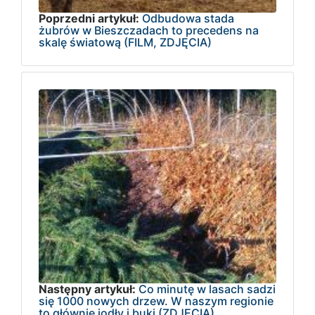
Poprzedni artykuł:
Odbudowa stada
żubrów w Bieszczadach to precedens na
skalę światową (FILM, ZDJĘCIA)
Następny artykuł:
Co minutę w lasach sadzi
się 1000 nowych drzew. W naszym regionie
to głównie jodły i buki (ZDJĘCIA)