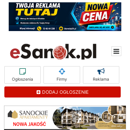
Ogłoszenia
Firmy
Reklama
DODAJ OGŁOSZENIE