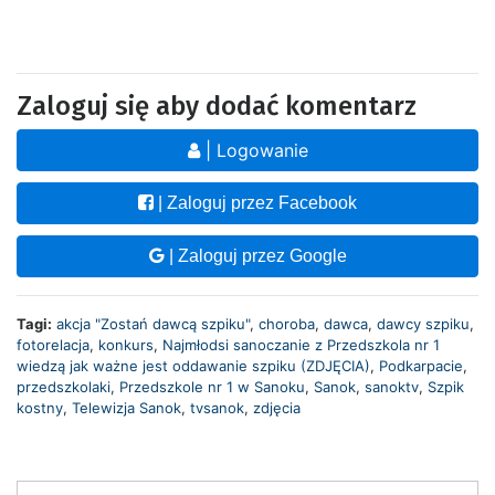
Zaloguj się aby dodać komentarz
| Logowanie
| Zaloguj przez Facebook
| Zaloguj przez Google
Tagi:
akcja "Zostań dawcą szpiku"
,
choroba
,
dawca
,
dawcy szpiku
,
fotorelacja
,
konkurs
,
Najmłodsi sanoczanie z Przedszkola nr 1
wiedzą jak ważne jest oddawanie szpiku (ZDJĘCIA)
,
Podkarpacie
,
przedszkolaki
,
Przedszkole nr 1 w Sanoku
,
Sanok
,
sanoktv
,
Szpik
kostny
,
Telewizja Sanok
,
tvsanok
,
zdjęcia