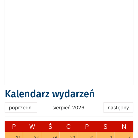
Kalendarz wydarzeń
poprzedni
sierpień 2026
następny
P
W
Ś
C
P
S
N
27
28
29
30
31
1
2