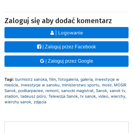
Zaloguj się aby dodać komentarz
| Logowanie
| Zaloguj przez Facebook
| Zaloguj przez Google
Tagi:
burmistrz sanoka
,
film
,
fotogaleria
,
galeria
,
inwestycje w
mieście
,
inwestycje w sanoku
,
ministerstwo sportu
,
mosir
,
MOSiR
Sanok
,
podkarpaciee
,
remont
,
sanocki magistrat
,
Sanok
,
sanok tv
,
stadion
,
tadeusz pióro
,
Telewizja Sanok
,
tv sanok
,
video
,
wierchy
,
wierchy sanok
,
zdjęcia