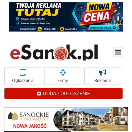
Ogłoszenia
Firmy
Reklama
DODAJ OGŁOSZENIE