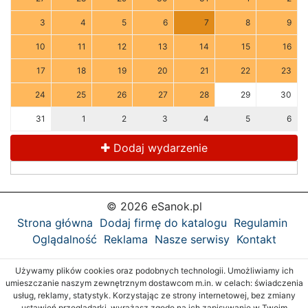
3
4
5
6
7
8
9
10
11
12
13
14
15
16
17
18
19
20
21
22
23
24
25
26
27
28
29
30
31
1
2
3
4
5
6
Dodaj wydarzenie
© 2026 eSanok.pl
Strona główna
Dodaj firmę do katalogu
Regulamin
Oglądalność
Reklama
Nasze serwisy
Kontakt
Używamy plików cookies oraz podobnych technologii. Umożliwiamy ich
umieszczanie naszym zewnętrznym dostawcom m.in. w celach: świadczenia
usług, reklamy, statystyk. Korzystając ze strony internetowej, bez zmiany
ustawień przeglądarki, wyrażasz zgodę na ich zapisywanie w Twoim