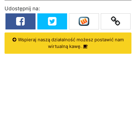
Udostępnij na:
Wspieraj naszą działalność możesz postawić nam
wirtualną kawę.