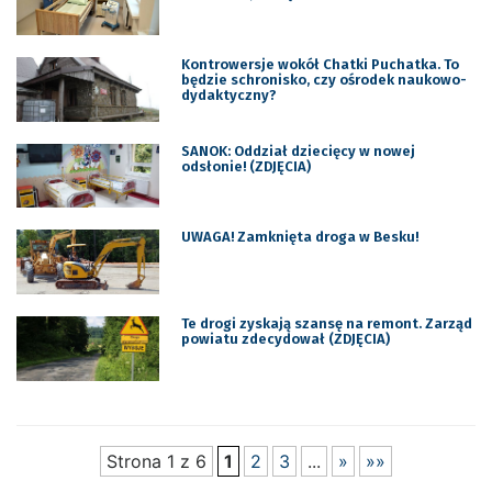
Kontrowersje wokół Chatki Puchatka. To
będzie schronisko, czy ośrodek naukowo-
dydaktyczny?
SANOK: Oddział dziecięcy w nowej
odsłonie! (ZDJĘCIA)
UWAGA! Zamknięta droga w Besku!
Te drogi zyskają szansę na remont. Zarząd
powiatu zdecydował (ZDJĘCIA)
Strona 1 z 6
1
2
3
...
»
»»