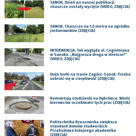
SANOK. Dzień po naszej publikacji
chaszcze zostały wycięte (VIDEO, ZDJĘCIA)
SANOK. Chaszcze na 1,5 metra na ogródku
jordanowskim (ZDJĘCIA)
INTERWENCJA. Tak wygląda ul. Cegielniana
w Sanoku. „Najgorsza droga w mieście?”
(VIDEO, ZDJĘCIA)
Duże korki na trasie Zagórz-Sanok. Trzeba
uzbroić się w cierpliwość (ZDJĘCIA)
Remontują studzienki na Dąbrówce. Wielu
kierowców oczekiwało tych prac (ZDJĘCIA)
Politechnika Rzeszowska zwiększa
standard domów studenckich.
Przebudowa kolejnego akademika
(ZDJĘCIA)