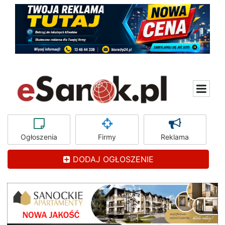
Ogłoszenia
Firmy
Reklama
DODAJ OGŁOSZENIE