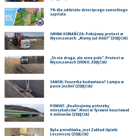
1% dla oddziału dziecięcego sanockiego
szpitala
GMINA KOMAŃCZA: Pokojowy protest w
Wysoczanach. „Mamy już dość!” (ZDJĘCIA)
„To nie droga, ale orne pole”. Protest w
Wysoczanach (VIDEO, ZDJĘCIA)
SANOK: Fuszerka budowlana? Lampa w
pasie jezdni! (ZDJĘCIA)
POWIAT: „Realizujemy potrzeby
mieszkańców”. Most w Tyrawie kosztował
6 milionów (ZDJĘCIA)
Była porodówka, jest Zakład Opieki
Leczniczej (ZDJĘCIA)