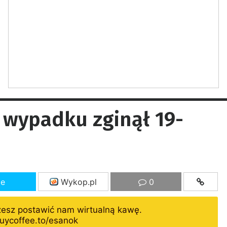
 wypadku zginął 19-
ze
Wykop.pl
0
żesz postawić nam wirtualną kawę.
uycoffee.to/esanok