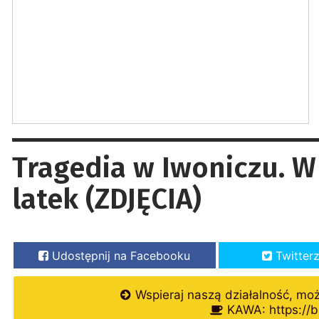
Tragedia w Iwoniczu. W
latek (ZDJĘCIA)
Udostępnij na Facebooku
Twitter
Wspieraj naszą działalność, mo
KAWA: https://b