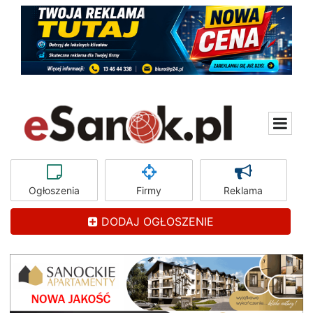
Ogłoszenia
Firmy
Reklama
DODAJ OGŁOSZENIE